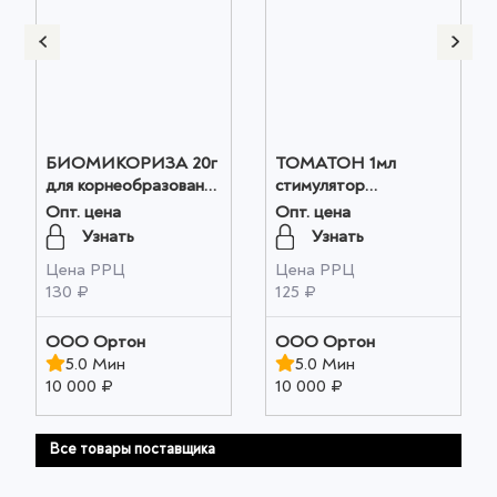
БИОМИКОРИЗА 20г
ТОМАТОН 1мл
для корнеобразования
стимулятор
оптом
плодообразования
Опт. цена
Опт. цена
оптом
Узнать
Узнать
Цена РРЦ
Цена РРЦ
130 ₽
125 ₽
ООО Ортон
ООО Ортон
5.0 Мин
5.0 Мин
10 000 ₽
10 000 ₽
Все товары поставщика