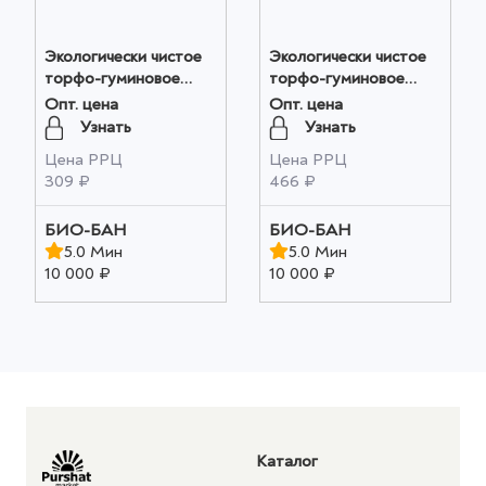
Экологически чистое
Экологически чистое
торфо-гуминовое
торфо-гуминовое
удобрение "Алтайский
удобрение "Алтайская
Опт. цена
Опт. цена
ФИТОП-ФЛОРА-С "
ФЛОРА" 1 шт оптом
Узнать
Узнать
1 шт оптом
Цена РРЦ
Цена РРЦ
309 ₽
466 ₽
БИО-БАН
БИО-БАН
5.0 Мин
5.0 Мин
10 000 ₽
10 000 ₽
Каталог