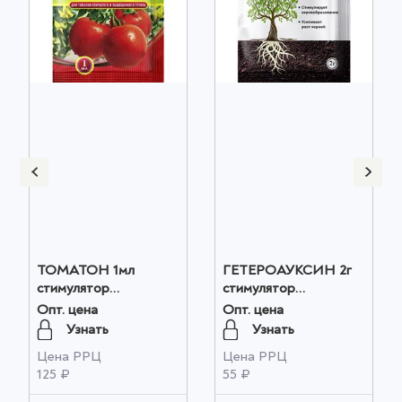
ТОМАТОН 1мл
ГЕТЕРОАУКСИН 2г
стимулятор
стимулятор
плодообразования
корнеобразования
Опт. цена
Опт. цена
оптом
оптом
Узнать
Узнать
Цена РРЦ
Цена РРЦ
125 ₽
55 ₽