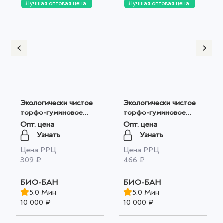
Лучшая оптовая цена
Лучшая оптовая цена
Экологически чистое
Экологически чистое
торфо-гуминовое
торфо-гуминовое
удобрение "Алтайский
удобрение "Алтайская
Опт. цена
Опт. цена
ФИТОП-ФЛОРА-С "
ФЛОРА" 1 шт оптом
Узнать
Узнать
1 шт оптом
Цена РРЦ
Цена РРЦ
309 ₽
466 ₽
БИО-БАН
БИО-БАН
5.0 Мин
5.0 Мин
10 000 ₽
10 000 ₽