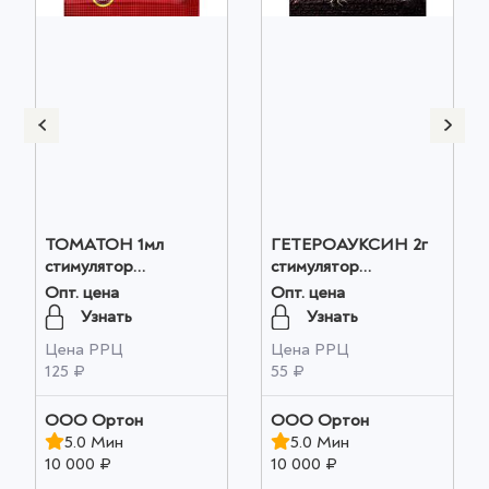
ТОМАТОН 1мл
ГЕТЕРОАУКСИН 2г
стимулятор
стимулятор
плодообразования
корнеобразования
Опт. цена
Опт. цена
оптом
оптом
Узнать
Узнать
Цена РРЦ
Цена РРЦ
125 ₽
55 ₽
ООО Ортон
ООО Ортон
5.0 Мин
5.0 Мин
10 000 ₽
10 000 ₽