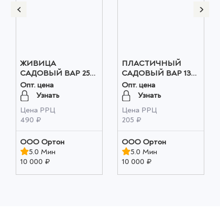
ЖИВИЦА
ПЛАСТИЧНЫЙ
САДОВЫЙ ВАР 250г
САДОВЫЙ ВАР 135г
мягкий бальзам оптом
оптом
Опт. цена
Опт. цена
Узнать
Узнать
Цена РРЦ
Цена РРЦ
490 ₽
205 ₽
ООО Ортон
ООО Ортон
5.0 Мин
5.0 Мин
10 000 ₽
10 000 ₽