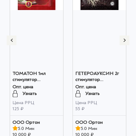
ТОМАТОН 1мл
ГЕТЕРОАУКСИН 2г
стимулятор
стимулятор
плодообразования
корнеобразования
Опт. цена
Опт. цена
оптом
оптом
Узнать
Узнать
Цена РРЦ
Цена РРЦ
125 ₽
55 ₽
ООО Ортон
ООО Ортон
5.0 Мин
5.0 Мин
10 000 ₽
10 000 ₽