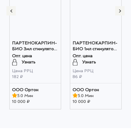
ПАРТЕНОКАРПИН-
ПАРТЕНОКАРПИН-
БИО 3мл стимулятор
БИО 1мл стимулятор
плодообразования
плодообразования
Опт. цена
Опт. цена
оптом
оптом
Узнать
Узнать
Цена РРЦ
Цена РРЦ
182 ₽
86 ₽
ООО Ортон
ООО Ортон
5.0 Мин
5.0 Мин
10 000 ₽
10 000 ₽