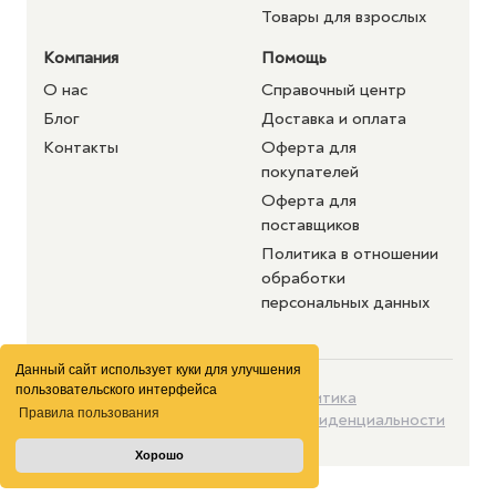
Товары для взрослых
Компания
Помощь
О нас
Справочный центр
Блог
Доставка и оплата
Контакты
Оферта для
покупателей
Оферта для
поставщиков
Политика в отношении
обработки
персональных данных
Данный сайт использует куки для улучшения
пользовательского интерфейса
©2026 purshat.market. Все
Политика
Правила пользования
права защищены
конфиденциальности
Хорошо