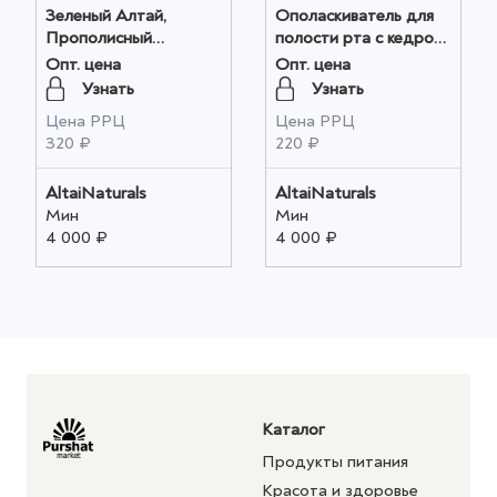
Зеленый Алтай,
Ополаскиватель для
Прополисный
полости рта с кедром
пантовый спрей с
250мл оптом
Опт. цена
Опт. цена
эхинацеей 50мл оптом
Узнать
Узнать
Цена РРЦ
Цена РРЦ
320 ₽
220 ₽
AltaiNaturals
AltaiNaturals
Мин
Мин
4 000 ₽
4 000 ₽
Каталог
Продукты питания
Красота и здоровье