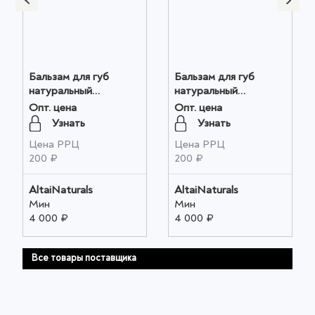
Бальзам для губ
Бальзам для губ
натуральный
натуральный
"ПАНТОВЫЙ"
"ОБЛЕПИХА"
Опт. цена
Опт. цена
(ТОНИЗИРУЮЩИЙ),
(УВЛАЖНЕНИЕ),
Узнать
Узнать
4,5мл оптом
4,5мл оптом
Цена РРЦ
Цена РРЦ
200 ₽
200 ₽
AltaiNaturals
AltaiNaturals
Мин
Мин
4 000 ₽
4 000 ₽
Все товары поставщика