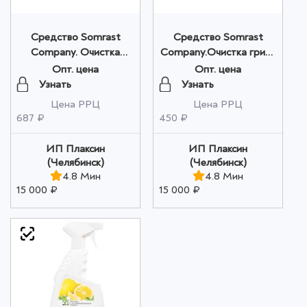
Средство Somrast
Средство Somrast
Company. Очистка
Company.Очистка гриля
стекла и керамики
и барбекю распылитель
Опт. цена
Опт. цена
распылитель 500 мл.
500 мл. оптом
Узнать
Узнать
оптом
Цена РРЦ
Цена РРЦ
687 ₽
450 ₽
ИП Плаксин
ИП Плаксин
(Челябинск)
(Челябинск)
4.8 Мин
4.8 Мин
15 000 ₽
15 000 ₽