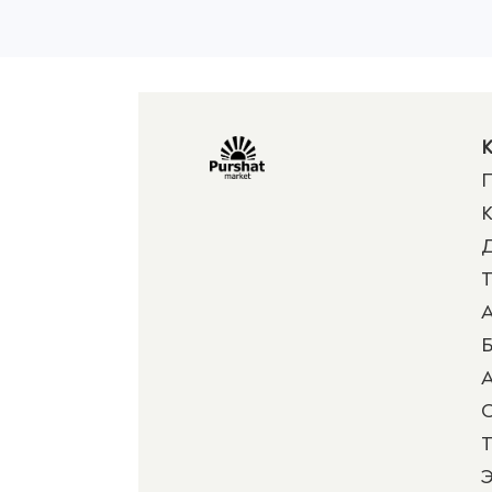
К
П
К
Д
Т
А
Б
А
Т
Э