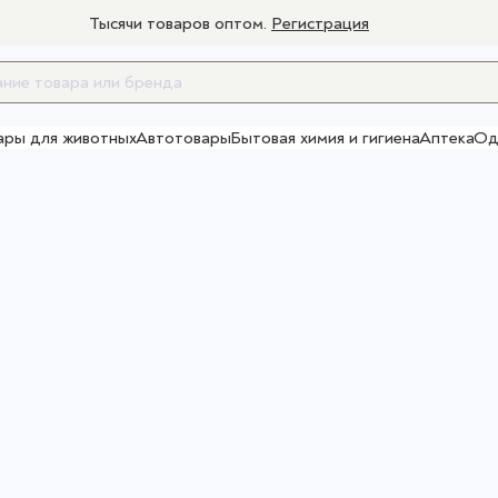
Тысячи товаров оптом.
Регистрация
ары для животных
Автотовары
Бытовая химия и гигиена
Аптека
Од
Товары для взрослых