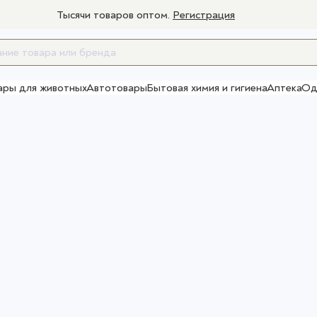
Тысячи товаров оптом.
Регистрация
ары для животных
Автотовары
Бытовая химия и гигиена
Аптека
Од
Товары для взрослых