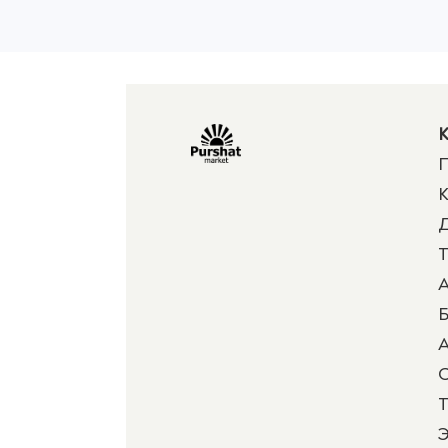
К
П
К
Д
Т
А
Б
А
Т
Э