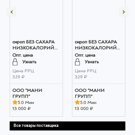
сироп БЕЗ САХАРА
сироп БЕЗ САХАРА
НИЗКОКАЛОРИЙНЫЙ
НИЗКОКАЛОРИЙНЫЙ
МАЛИНА оптом
СОЛЕНАЯ
Опт. цена
Опт. цена
КАРАМЕЛЬ оптом
Узнать
Узнать
Цена РРЦ
Цена РРЦ
329 ₽
329 ₽
ООО "МАНИ
ООО "МАНИ
ГРУПП"
ГРУПП"
5.0 Мин
5.0 Мин
13 000 ₽
13 000 ₽
Все товары поставщика