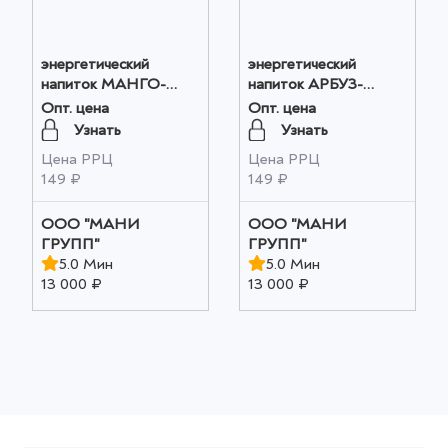
энергетический
энергетический
напиток МАНГО-
напиток АРБУЗ-
АПЕЛЬСИН 500 МЛ
ДЫНЯ 500 МЛ оптом
Опт. цена
Опт. цена
оптом
Узнать
Узнать
Цена РРЦ
Цена РРЦ
149 ₽
149 ₽
ООО "МАНИ
ООО "МАНИ
ГРУПП"
ГРУПП"
5.0 Мин
5.0 Мин
13 000 ₽
13 000 ₽