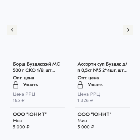
Борщ Буздякский МС
Ассорти суп Буздяк д/
500 г СКО 1/8, шт
п 0,5кг №5 2*4шт, шт
оптом
оптом
Опт. цена
Опт. цена
Узнать
Узнать
Цена РРЦ
Цена РРЦ
165 ₽
1 326 ₽
ООО "ЮНИТ"
ООО "ЮНИТ"
Мин
Мин
5 000 ₽
5 000 ₽