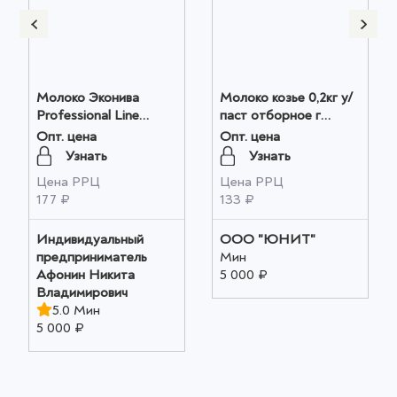
Молоко Эконива
Молоко козье 0,2кг у/
Professional Line
паст отборное г
ультрапастеризованное
СелЗел1/15, шт оптом
Опт. цена
Опт. цена
1.5%, 1л оптом
Узнать
Узнать
Цена РРЦ
Цена РРЦ
177 ₽
133 ₽
Индивидуальный
ООО "ЮНИТ"
предприниматель
Мин
Афонин Никита
5 000 ₽
Владимирович
5.0 Мин
5 000 ₽