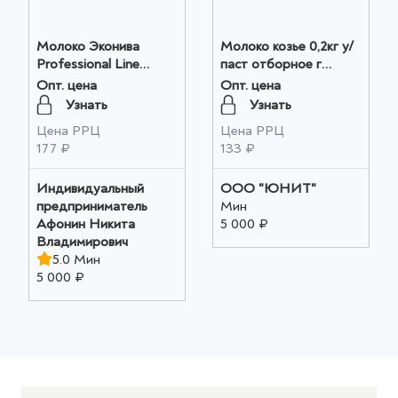
Молоко Эконива
Молоко козье 0,2кг у/
Professional Line
паст отборное г
ультрапастеризованное
СелЗел1/15, шт оптом
Опт. цена
Опт. цена
1.5%, 1л оптом
Узнать
Узнать
Цена РРЦ
Цена РРЦ
177 ₽
133 ₽
Индивидуальный
ООО "ЮНИТ"
предприниматель
Мин
Афонин Никита
5 000 ₽
Владимирович
5.0 Мин
5 000 ₽