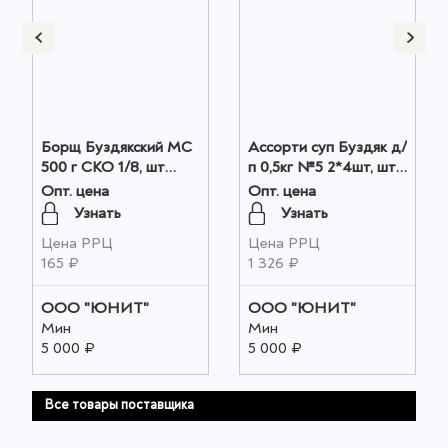
Борщ Буздякский МС
Ассорти суп Буздяк д/
500 г СКО 1/8, шт
п 0,5кг №5 2*4шт, шт
оптом
оптом
Опт. цена
Опт. цена
Узнать
Узнать
Цена РРЦ
Цена РРЦ
165 ₽
1 326 ₽
ООО "ЮНИТ"
ООО "ЮНИТ"
Мин
Мин
5 000 ₽
5 000 ₽
Все товары поставщика