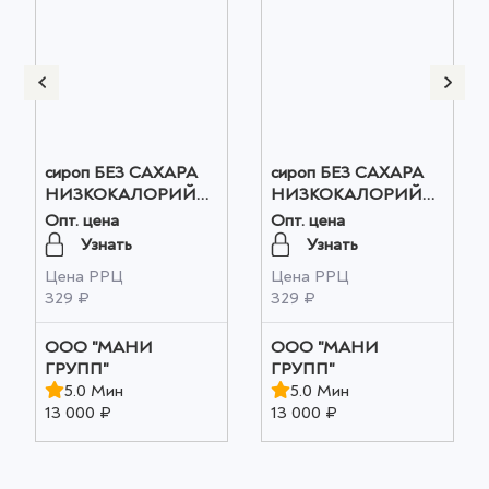
сироп БЕЗ САХАРА
сироп БЕЗ САХАРА
НИЗКОКАЛОРИЙНЫЙ
НИЗКОКАЛОРИЙНЫЙ
СОЛЕНАЯ
МАЛИНА оптом
Опт. цена
Опт. цена
КАРАМЕЛЬ оптом
Узнать
Узнать
Цена РРЦ
Цена РРЦ
329 ₽
329 ₽
ООО "МАНИ
ООО "МАНИ
ГРУПП"
ГРУПП"
5.0 Мин
5.0 Мин
13 000 ₽
13 000 ₽