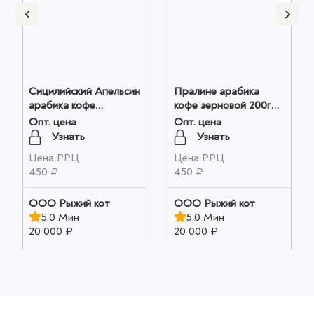
Сицилийский Апельсин
Пралине арабика
арабика кофе
кофе зерновой 200г
зерновой 200г оптом
оптом
Опт. цена
Опт. цена
Узнать
Узнать
Цена РРЦ
Цена РРЦ
450 ₽
450 ₽
ООО Рыжий кот
ООО Рыжий кот
5.0 Мин
5.0 Мин
20 000 ₽
20 000 ₽