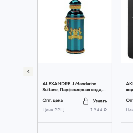
FITCH
ALEXANDRE J Mandarine
AK
ерная
Sultane, Парфюмерная вода,
вод
 оптом
спрей 100 мл Tester оптом
Опт. цена
Опт
Узнать
Узнать
4 284 ₽
Цена РРЦ
7 344 ₽
Це