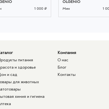
GENIO
OLGENIO
н
1 000 ₽
Мин
1 0
аталог
Компания
родукты питания
О нас
расота и здоровье
Блог
ом и сад
Контакты
овары для животных
втотовары
ытовая химия и гигиена
птека