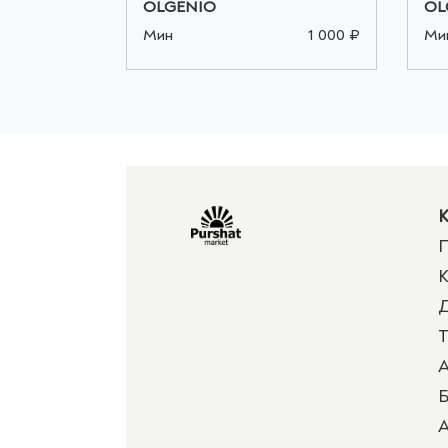
OLGENIO
OL
1 000 ₽
Мин
1 000 ₽
Ми
К
П
К
Д
Т
А
Б
А