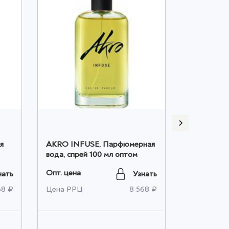
я
AKRO INFUSE, Парфюмерная
AKRO INK
вода, спрей 100 мл оптом
вода, спре
Опт. цена
Опт. цена
нать
Узнать
68 ₽
Цена РРЦ
8 568 ₽
Цена РРЦ