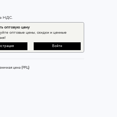
ез НДС.
ь оптовую цену
уйте оптовые цены, скидки и ценные
ия!
истрация
Войти
ничная цена (РРЦ)