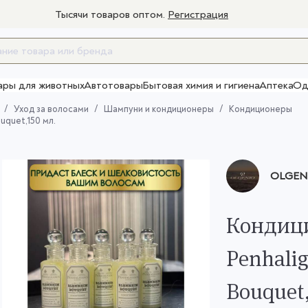
Тысячи товаров оптом.
Регистрация
ары для животных
Автотовары
Бытовая химия и гигиена
Аптека
Од
Товары для взрослых
Уход за волосами
Шампуни и кондиционеры
Кондиционеры
uquet,150 мл.
OLGENI
Кондици
Penhali
Bouquet