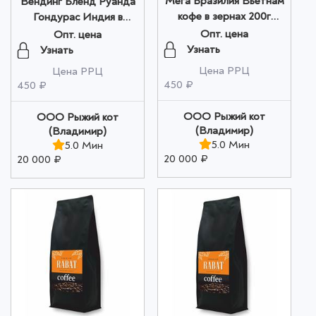
Мега Бразилия Вьетнам
Вендинг Бленд Руанда
кофе в зернах 200г
Гондурас Индия в
оптом
зернах 200 г оптом
Опт. цена
Опт. цена
Узнать
Узнать
Цена РРЦ
Цена РРЦ
450 ₽
450 ₽
ООО Рыжий кот
ООО Рыжий кот
(Владимир)
(Владимир)
5.0 Мин
5.0 Мин
20 000 ₽
20 000 ₽