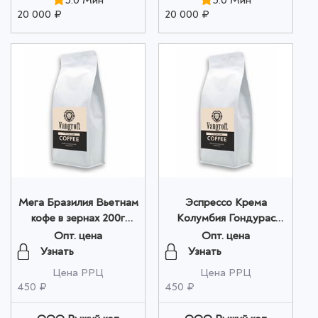
5.0 Мин
5.0 Мин
20 000 ₽
20 000 ₽
Мега Бразилия Вьетнам
Эспрессо Крема
кофе в зернах 200г
Колумбия Гондурас
оптом
Индия в зернах 200г
Опт. цена
Опт. цена
оптом
Узнать
Узнать
Цена РРЦ
Цена РРЦ
450 ₽
450 ₽