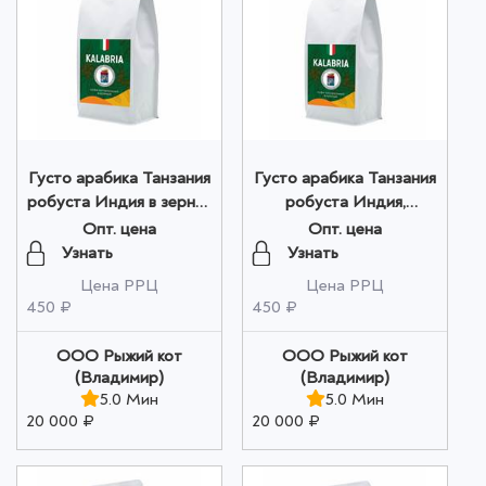
Густо арабика Танзания
Густо арабика Танзания
робуста Индия в зернах
робуста Индия,
200г оптом
молотый 200г оптом
Опт. цена
Опт. цена
Узнать
Узнать
Цена РРЦ
Цена РРЦ
450 ₽
450 ₽
ООО Рыжий кот
ООО Рыжий кот
(Владимир)
(Владимир)
5.0 Мин
5.0 Мин
20 000 ₽
20 000 ₽