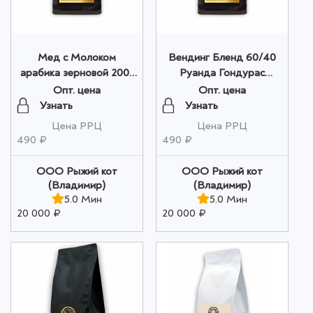
Мед с Молоком
Вендинг Бленд 60/40
арабика зерновой 200г
Руанда Гондурас
оптом
зерновой 200г оптом
Опт. цена
Опт. цена
Узнать
Узнать
Цена РРЦ
Цена РРЦ
490 ₽
490 ₽
ООО Рыжий кот
ООО Рыжий кот
(Владимир)
(Владимир)
5.0 Мин
5.0 Мин
20 000 ₽
20 000 ₽