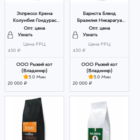
Эспрессо Крема
Бариста Бленд
Колумбия Гондурас
Бразилия Никарагуа
Индия в зернах 200г
Индонезия в зернах
Опт. цена
Опт. цена
оптом
200г оптом
Узнать
Узнать
Цена РРЦ
Цена РРЦ
450 ₽
450 ₽
ООО Рыжий кот
ООО Рыжий кот
(Владимир)
(Владимир)
5.0 Мин
5.0 Мин
20 000 ₽
20 000 ₽