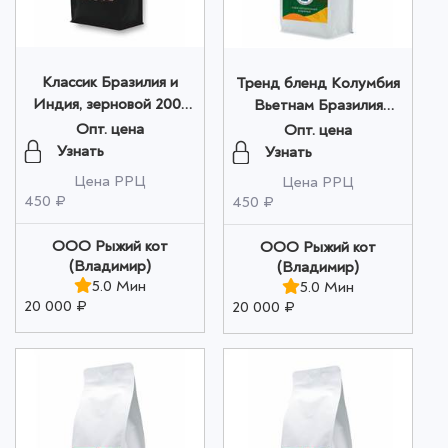
Классик Бразилия и
Тренд бленд Колумбия
Индия, зерновой 200г
Вьетнам Бразилия
оптом
молотый 200г оптом
Опт. цена
Опт. цена
Узнать
Узнать
Цена РРЦ
Цена РРЦ
450 ₽
450 ₽
ООО Рыжий кот
ООО Рыжий кот
(Владимир)
(Владимир)
5.0 Мин
5.0 Мин
20 000 ₽
20 000 ₽