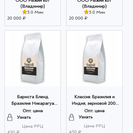
ООО Рыжий кот
ООО Рыжий кот
(Владимир)
(Владимир)
5.0 Мин
5.0 Мин
20 000 ₽
20 000 ₽
Классик Бразилия и
Бариста Бленд
Индия, зерновой 200г
Бразилия Никарагуа
оптом
Индонезия в зернах
Опт. цена
Опт. цена
200г оптом
Узнать
Узнать
Цена РРЦ
Цена РРЦ
450 ₽
450 ₽