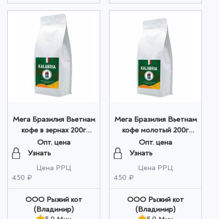
Мега Бразилия Вьетнам
Мега Бразилия Вьетнам
кофе в зернах 200г
кофе молотый 200г
оптом
оптом
Опт. цена
Опт. цена
Узнать
Узнать
Цена РРЦ
Цена РРЦ
450 ₽
450 ₽
ООО Рыжий кот
ООО Рыжий кот
(Владимир)
(Владимир)
5.0 Мин
5.0 Мин