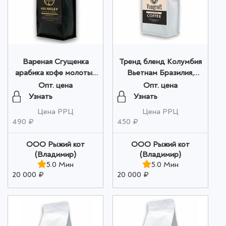
Вареная Сгущенка
Тренд бленд Колумбия
арабика кофе молотый
Вьетнам Бразилия,
200г оптом
молотый 200г оптом
Опт. цена
Опт. цена
Узнать
Узнать
Цена РРЦ
Цена РРЦ
490 ₽
450 ₽
ООО Рыжий кот
ООО Рыжий кот
(Владимир)
(Владимир)
5.0 Мин
5.0 Мин
20 000 ₽
20 000 ₽