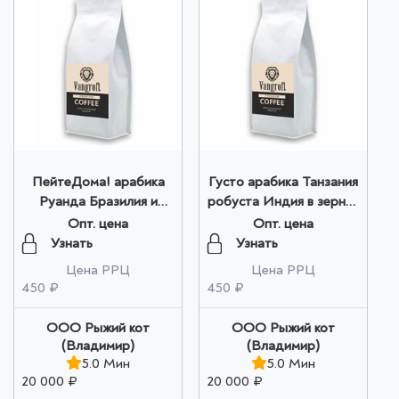
ПейтеДома! арабика
Густо арабика Танзания
Руанда Бразилия и
робуста Индия в зернах
Уганда молотый 200г
200г оптом
Опт. цена
Опт. цена
оптом
Узнать
Узнать
Цена РРЦ
Цена РРЦ
450 ₽
450 ₽
ООО Рыжий кот
ООО Рыжий кот
(Владимир)
(Владимир)
5.0 Мин
5.0 Мин
20 000 ₽
20 000 ₽