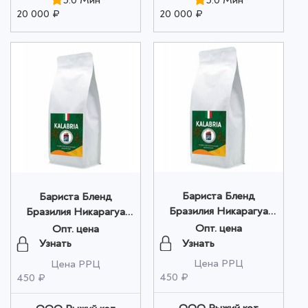
20 000 ₽
20 000 ₽
Бариста Бленд
Бариста Бленд
Бразилия Никарагуа
Бразилия Никарагуа
Индонезия молотый
Индонезия в зернах
Опт. цена
Опт. цена
200г оптом
200г оптом
Узнать
Узнать
Цена РРЦ
Цена РРЦ
450 ₽
450 ₽