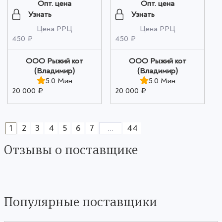
200г оптом
зернах 200г оптом
Опт. цена
Опт. цена
Узнать
Узнать
Цена РРЦ
Цена РРЦ
450 ₽
450 ₽
ООО Рыжий кот
ООО Рыжий кот
(Владимир)
(Владимир)
5.0 Мин
5.0 Мин
20 000 ₽
20 000 ₽
1
2
3
4
5
6
7
...
44
Отзывы о поставщике
Популярные поставщики