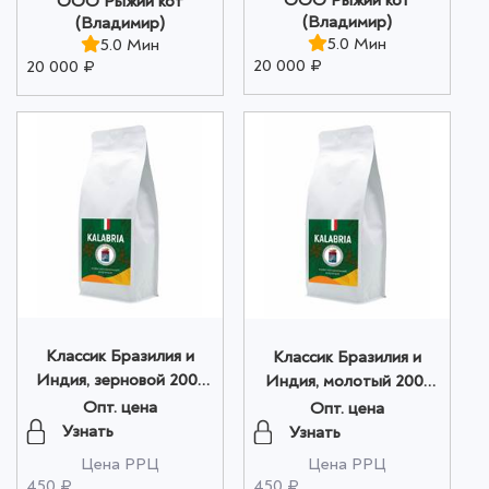
ООО Рыжий кот
ООО Рыжий кот
(Владимир)
(Владимир)
5.0 Мин
5.0 Мин
20 000 ₽
20 000 ₽
Классик Бразилия и
Классик Бразилия и
Индия, зерновой 200г
Индия, молотый 200г
оптом
оптом
Опт. цена
Опт. цена
Узнать
Узнать
Цена РРЦ
Цена РРЦ
450 ₽
450 ₽