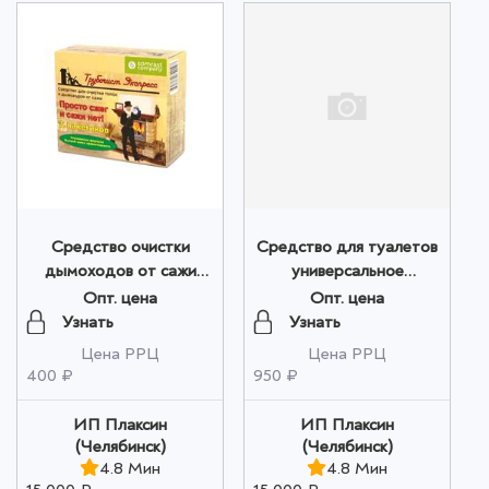
Средство очистки
Средство для туалетов
дымоходов от сажи
универсальное
"Трубочист Экспресс"
"ВСЕСЕЗОНКА -
Опт. цена
Опт. цена
№ 5 оптом
универсал" 3 литра
Узнать
Узнать
оптом
Цена РРЦ
Цена РРЦ
400 ₽
950 ₽
ИП Плаксин
ИП Плаксин
(Челябинск)
(Челябинск)
4.8 Мин
4.8 Мин