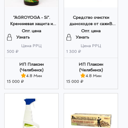
"AGROYOGA - Si".
Средство очистки
Кремниевая защита и
дымоходов от сажиВ
подкормка растений,
ГРАНУЛАХ "GreenFire"
Опт. цена
Опт. цена
300 мл оптом
(Новинка) 550 гр. оптом
Узнать
Узнать
Цена РРЦ
Цена РРЦ
500 ₽
1 300 ₽
ИП Плаксин
ИП Плаксин
(Челябинск)
(Челябинск)
4.8 Мин
4.8 Мин
15 000 ₽
15 000 ₽