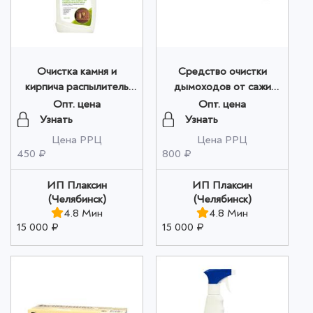
Очистка камня и
Средство очистки
кирпича распылитель
дымоходов от сажи
500 мл. оптом
"ПЕЛЛЕТЫ - ТЭ" 700
Опт. цена
Опт. цена
гр. оптом
Узнать
Узнать
Цена РРЦ
Цена РРЦ
450 ₽
800 ₽
ИП Плаксин
ИП Плаксин
(Челябинск)
(Челябинск)
4.8 Мин
4.8 Мин
15 000 ₽
15 000 ₽