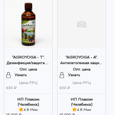
"AGROYOGA - T".
"AGROYOGA - A".
Дезинфекция/защита от
Антипатогенная защита
болезней растений 300
растений 300 мл. оптом
Опт. цена
Опт. цена
мл. оптом
Узнать
Узнать
Цена РРЦ
Цена РРЦ
650 ₽
650 ₽
ИП Плаксин
ИП Плаксин
(Челябинск)
(Челябинск)
4.8 Мин
4.8 Мин
15 000 ₽
15 000 ₽