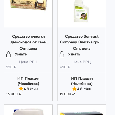
Средство очистки
Средство Somrast
дымоходов от сажи
Company.Очистка гриля
"ПОЛЕШКО - ТЭ" 950
и барбекю распылитель
Опт. цена
Опт. цена
гр. оптом
500 мл. оптом
Узнать
Узнать
Цена РРЦ
Цена РРЦ
550 ₽
450 ₽
ИП Плаксин
ИП Плаксин
(Челябинск)
(Челябинск)
4.8 Мин
4.8 Мин
15 000 ₽
15 000 ₽