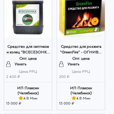
Средство для септиков
Средство для розжига
и колец "ВСЕСЕЗОНКА
"GreenFire" - ОГНИВО
- концентрат - СК№3" 5
(Новинка) 80 гр.(в
Опт. цена
Опт. цена
литра оптом
коробке 8 пакетов по 10
Узнать
Узнать
гр.) оптом
Цена РРЦ
Цена РРЦ
2 400 ₽
200 ₽
ИП Плаксин
ИП Плаксин
(Челябинск)
(Челябинск)
4.8 Мин
4.8 Мин
15 000 ₽
15 000 ₽