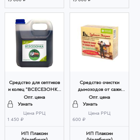
Средство для септиков
Средство очистки
и колец "ВСЕСЕЗОНКА
дымоходов от сажи
- концентрат - СК№3" 3
"Трубочист Экспресс"
Опт. цена
Опт. цена
литра оптом
№ 10 оптом
Узнать
Узнать
Цена РРЦ
Цена РРЦ
1 450 ₽
600 ₽
ИП Плаксин
ИП Плаксин
(Челябинск)
(Челябинск)