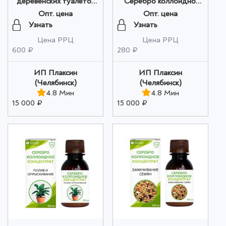
деревенских туалетов
"Серебро коллоидное
"ВСЕСЕЗОНКА -
концентрат" Для
Опт. цена
Опт. цена
концентрат - ДТ№1" 1
срезанных цветов, 100
Узнать
Узнать
литр оптом
мл оптом
Цена РРЦ
Цена РРЦ
600 ₽
280 ₽
ИП Плаксин
ИП Плаксин
(Челябинск)
(Челябинск)
4.8 Мин
4.8 Мин
15 000 ₽
15 000 ₽