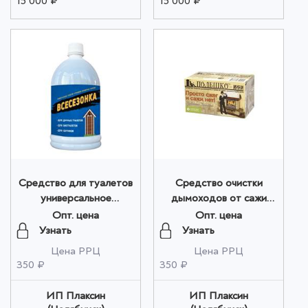
15 000 ₽
15 000 ₽
Средство для туалетов
Средство очистки
универсальное
дымоходов от сажи
"ВСЕСЕЗОНКА -
"ПОЛЕШКО мини - ТЭ"
Опт. цена
Опт. цена
универсал" 1 литр оптом
470 гр. оптом
Узнать
Узнать
Цена РРЦ
Цена РРЦ
350 ₽
350 ₽
ИП Плаксин
ИП Плаксин