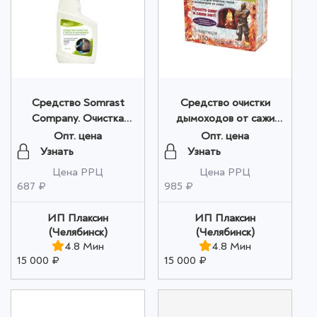
Средство Somrast
Средство очистки
Company. Очистка
дымоходов от сажи
стекла и керамики
"Трубочист Экспресс"
Опт. цена
Опт. цена
распылитель 500 мл.
ДОБРЫНЯ оптом
Узнать
Узнать
оптом
Цена РРЦ
Цена РРЦ
687 ₽
985 ₽
ИП Плаксин
ИП Плаксин
(Челябинск)
(Челябинск)
4.8 Мин
4.8 Мин
15 000 ₽
15 000 ₽