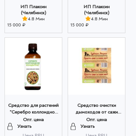
ИП Плаксин
ИП Плаксин
(Челябинск)
(Челябинск)
4.8 Мин
4.8 Мин
15 000 ₽
15 000 ₽
Средство для растений
Средство очистки
"Серебро коллоидное
дымоходов от сажи
концентрат"
"Трубочист Экспресс"
Опт. цена
Опт. цена
Замачивания семян, 300
№ 1 оптом
Узнать
Узнать
мл оптом
Цена РРЦ
Цена РРЦ