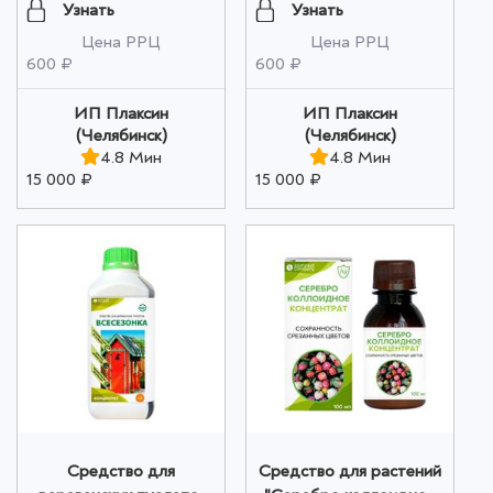
концентрат - БВ№1" 1
литр оптом
Узнать
Узнать
литр оптом
Цена РРЦ
Цена РРЦ
600 ₽
600 ₽
ИП Плаксин
ИП Плаксин
(Челябинск)
(Челябинск)
4.8 Мин
4.8 Мин
15 000 ₽
15 000 ₽
Средство для
Средство для растений