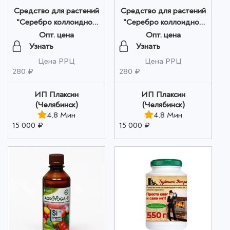
Средство для растений
Средство для растений
"Серебро коллоидное
"Серебро коллоидное
концентрат" Полив и
концентрат"
Опт. цена
Опт. цена
опрыскивание, 100 мл
Замачивания семян, 100
Узнать
Узнать
оптом
мл оптом
Цена РРЦ
Цена РРЦ
280 ₽
280 ₽
ИП Плаксин
ИП Плаксин
(Челябинск)
(Челябинск)
4.8 Мин
4.8 Мин
15 000 ₽
15 000 ₽