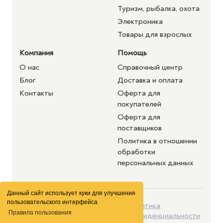
Туризм, рыбалка, охота
Электроника
Товары для взрослых
Компания
Помощь
О нас
Справочный центр
Блог
Доставка и оплата
Контакты
Оферта для
покупателей
Оферта для
поставщиков
Политика в отношении
обработки
персональных данных
Данный сайт использует куки для улучшения
пользовательского интерфейса
©2026 purshat.market. Все
Политика
Правила пользования
права защищены
конфиденциальности