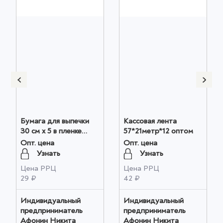
Бумага для выпечки
Кассовая лента
30 см х 5 в пленке
57*21метр*12 оптом
(1/60 шт.) 2 оптом
Опт. цена
Опт. цена
Узнать
Узнать
Цена РРЦ
Цена РРЦ
29 ₽
42 ₽
Индивидуальный
Индивидуальный
предприниматель
предприниматель
Афонин Никита
Афонин Никита