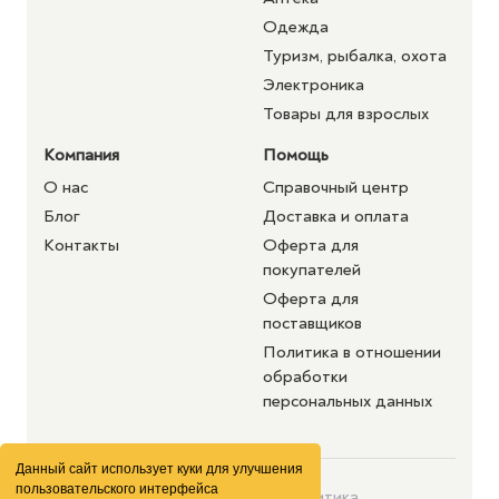
Одежда
Туризм, рыбалка, охота
Электроника
Товары для взрослых
Компания
Помощь
О нас
Справочный центр
Блог
Доставка и оплата
Контакты
Оферта для
покупателей
Оферта для
поставщиков
Политика в отношении
обработки
персональных данных
Данный сайт использует куки для улучшения
пользовательского интерфейса
©2026 purshat.market. Все
Политика