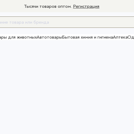
Тысячи товаров оптом.
Регистрация
ары для животных
Автотовары
Бытовая химия и гигиена
Аптека
Од
Товары для взрослых