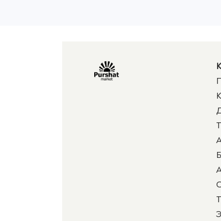
К
П
К
Д
Т
А
Б
А
Т
Э