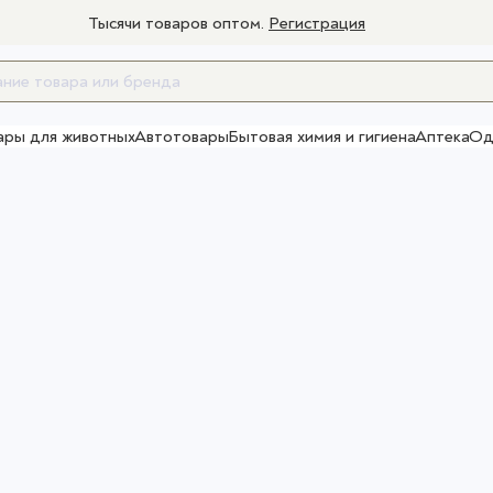
Тысячи товаров оптом.
Регистрация
ары для животных
Автотовары
Бытовая химия и гигиена
Аптека
Од
Товары для взрослых