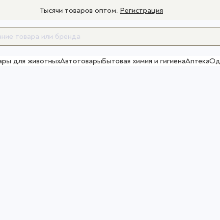
Тысячи товаров оптом.
Регистрация
ары для животных
Автотовары
Бытовая химия и гигиена
Аптека
Од
Товары для взрослых