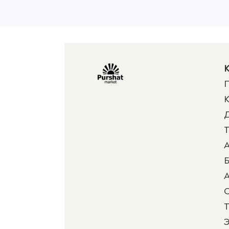
К
П
К
Д
Т
А
Б
А
Т
Э