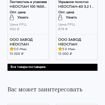
Геотекстиль в упаковке
Укрывное полотно
НЕОСПАН 100 1600
НЕОСПАН-60 3,2 10
оптом
мульча оптом
Опт. цена
Опт. цена
Узнать
Узнать
Цена РРЦ
Цена РРЦ
900 ₽
878 ₽
ООО ЗАВОД
ООО ЗАВОД
НЕОСПАН
НЕОСПАН
5.0 Мин
5.0 Мин
15 000 ₽
15 000 ₽
Все товары поставщика
Вас может заинтересовать