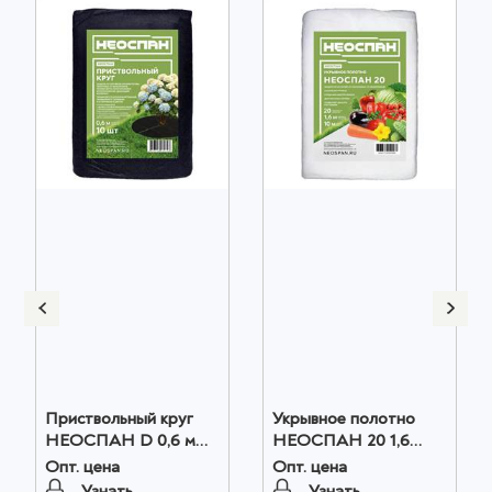
Приствольный круг
Укрывное полотно
НЕОСПАН D 0,6 м
НЕОСПАН 20 1,6
10шт. в наборе оптом
оптом
Опт. цена
Опт. цена
Узнать
Узнать