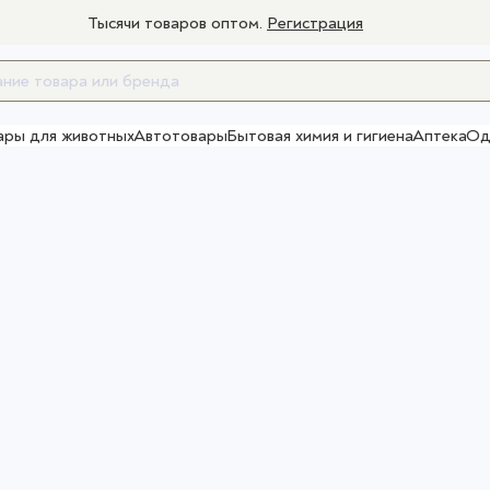
Тысячи товаров оптом.
Регистрация
ары для животных
Автотовары
Бытовая химия и гигиена
Аптека
Од
Товары для взрослых