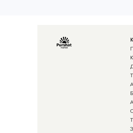
К
П
К
Д
Т
А
Б
А
Т
Э