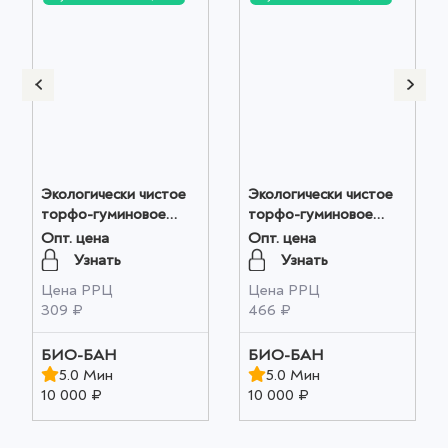
Экологически чистое
Экологически чистое
торфо-гуминовое
торфо-гуминовое
удобрение "Алтайский
удобрение "Алтайская
Опт. цена
Опт. цена
ФИТОП-ФЛОРА-С "
ФЛОРА" 1 шт оптом
Узнать
Узнать
1 шт оптом
Цена РРЦ
Цена РРЦ
309 ₽
466 ₽
БИО-БАН
БИО-БАН
5.0 Мин
5.0 Мин
10 000 ₽
10 000 ₽