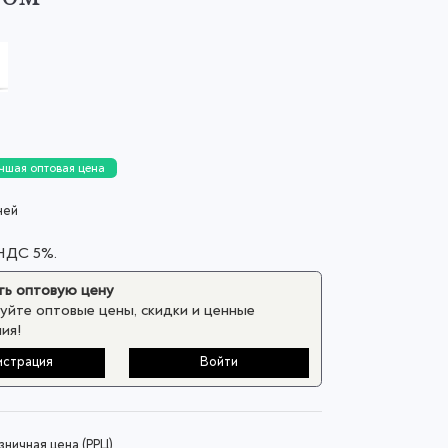
чшая оптовая цена
ней
 НДС 5%.
ь оптовую цену
уйте оптовые цены, скидки и ценные
ия!
истрация
Войти
ничная цена (РРЦ)