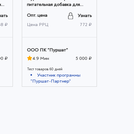
и
питательная добавка для
питательна
м
хвойных и декоративных 700 г
комнатных 
Опт. цена
Опт. цена
нать
Узнать
оптом
оптом
38 ₽
Цена РРЦ
772 ₽
Цена РРЦ
ООО ПК "Пуршат"
ООО ПК "
00 ₽
4.9 Мин
5 000 ₽
4.9 Мин
Тест товаров 60 дней
Тест товаров
Участник программы
Участ
"Пуршат-Партнер"
"Пуршат