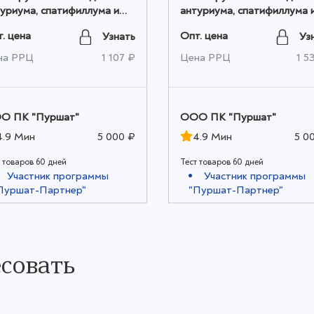
уриума, спатифиллума и
антуриума, спатифиллума 
гих ароидных 10 л оптом
других ароидных 5 л опто
. цена
Опт. цена
Узнать
Уз
на РРЦ
1 107 ₽
Цена РРЦ
1 5
О ПК "Пуршат"
ООО ПК "Пуршат"
4.9 Мин
5 000 ₽
4.9 Мин
5 0
 товаров 60 дней
Тест товаров 60 дней
Участник программы
Участник программы
Пуршат-Партнер"
"Пуршат-Партнер"
совать