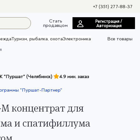
+7 (351) 277-88-37
Стать
Регистрация /
продавцом
Авторизация
ежда
Туризм, рыбалка, охота
Электроника
Все товары
я
 "Пуршат" (Челябинск)
4.9 мин. заказ
рограммы "Пуршат-Партнер"
М концентрат для
ма и спатифиллума
том