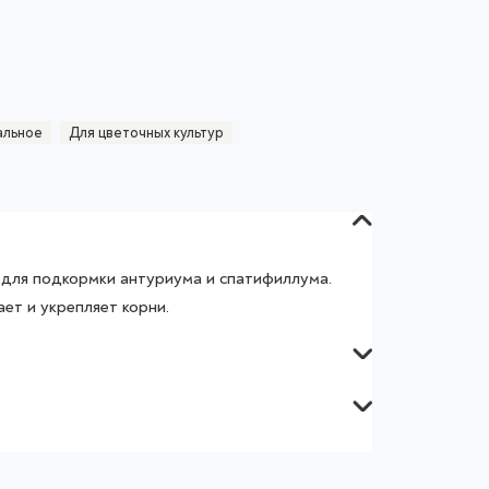
альное
Для цветочных культур
для подкормки антуриума и спатифиллума.
ет и укрепляет корни.