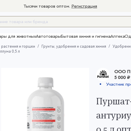
Тысячи товаров оптом.
Регистрация
ары для животных
Автотовары
Бытовая химия и гигиена
Аптека
Од
Товары для взрослых
 растения и горшки
Грунты, удобрения и садовая химия
Удобрени
лума 0,5 л
ООО ПК
5 000 ₽
Участник п
Пуршат-
антуриу
0,5 л оп