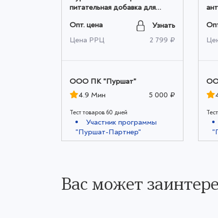
ка для
питательная добавка для
ант
иллума и
хвойных и декоративных 3 кг
дру
Опт. цена
Опт
Узнать
Узнать
00 г оптом
оптом
413 ₽
Цена РРЦ
2 799 ₽
Це
ООО ПК "Пуршат"
ОО
5 000 ₽
4.9 Мин
5 000 ₽
Тест товаров 60 дней
Тест
граммы
Участник программы
р"
"Пуршат-Партнер"
"
Вас может заинтере