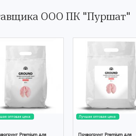
тавщика ООО ПК "Пуршат"
шая оптовая цена
Лучшая оптовая цена
вогрунт Prеmium для
Почвогрунт Prеmium для