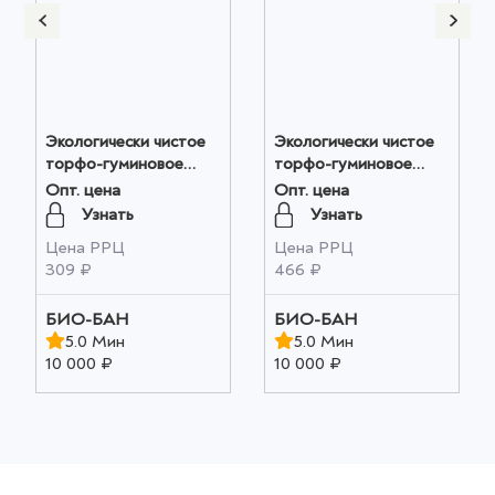
Экологически чистое
Экологически чистое
торфо-гуминовое
торфо-гуминовое
удобрение "Алтайский
удобрение "Алтайская
Опт. цена
Опт. цена
ФИТОП-ФЛОРА-С "
ФЛОРА" 1 шт оптом
Узнать
Узнать
1 шт оптом
Цена РРЦ
Цена РРЦ
309 ₽
466 ₽
БИО-БАН
БИО-БАН
5.0 Мин
5.0 Мин
10 000 ₽
10 000 ₽