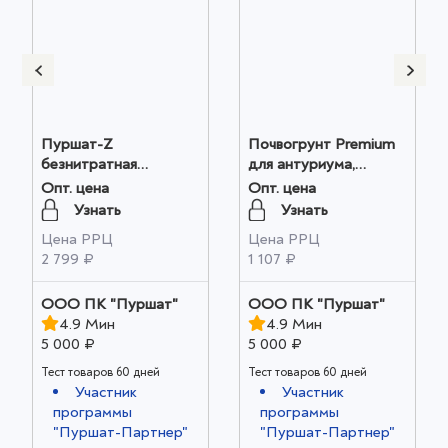
Пуршат-Z
Почвогрунт Prеmium
безнитратная
для антуриума,
питательная добавка
спатифиллума и
Опт. цена
Опт. цена
для хвойных и
других ароидных 10 л
Узнать
Узнать
декоративных 3 кг
оптом
Цена РРЦ
Цена РРЦ
оптом
2 799 ₽
1 107 ₽
ООО ПК "Пуршат"
ООО ПК "Пуршат"
4.9 Мин
4.9 Мин
5 000 ₽
5 000 ₽
Тест товаров 60 дней
Тест товаров 60 дней
Участник
Участник
программы
программы
"Пуршат-Партнер"
"Пуршат-Партнер"