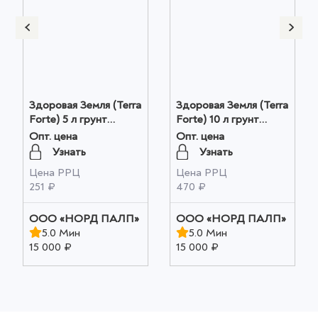
Здоровая Земля (Terra
Здоровая Земля (Terra
Forte) 5 л грунт
Forte) 10 л грунт
универсальный с
универсальный с
Опт. цена
Опт. цена
перлитом оптом
перлитом оптом
Узнать
Узнать
Цена РРЦ
Цена РРЦ
251 ₽
470 ₽
ООО «НОРД ПАЛП»
ООО «НОРД ПАЛП»
5.0 Мин
5.0 Мин
15 000 ₽
15 000 ₽