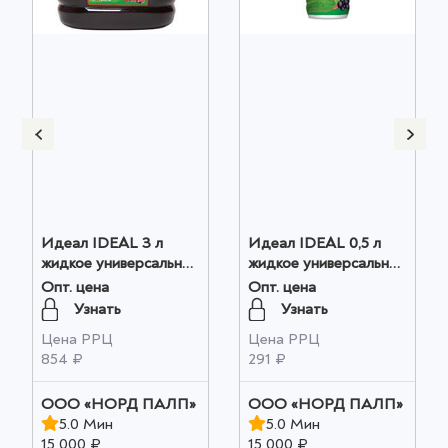
Идеал IDEAL 3 л
Идеал IDEAL 0,5 л
жидкое универсальное
жидкое универсальное
удобрение на основе
удобрение на основе
Опт. цена
Опт. цена
биогумуса для овощей
биогумуса для овощей
Узнать
Узнать
и цветов оптом
и цветов оптом
Цена РРЦ
Цена РРЦ
854 ₽
291 ₽
ООО «НОРД ПАЛП»
ООО «НОРД ПАЛП»
5.0 Мин
5.0 Мин
15 000 ₽
15 000 ₽