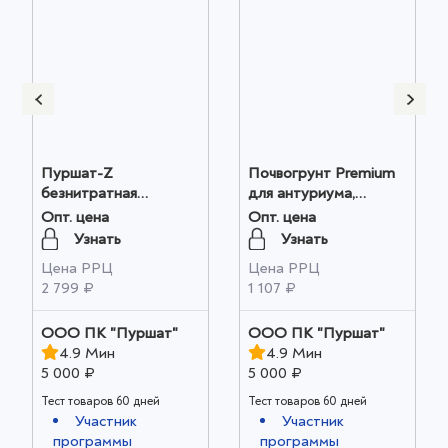
Пуршат-Z
Почвогрунт Prеmium
безнитратная
для антуриума,
питательная добавка
спатифиллума и
Опт. цена
Опт. цена
для хвойных и
других ароидных 10 л
Узнать
Узнать
декоративных 3 кг
оптом
Цена РРЦ
Цена РРЦ
оптом
2 799 ₽
1 107 ₽
ООО ПК "Пуршат"
ООО ПК "Пуршат"
4.9 Мин
4.9 Мин
5 000 ₽
5 000 ₽
Тест товаров 60 дней
Тест товаров 60 дней
Участник
Участник
программы
программы