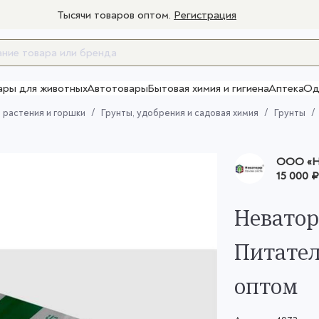
Тысячи товаров оптом.
Регистрация
ары для животных
Автотовары
Бытовая химия и гигиена
Аптека
Од
Товары для взрослых
 растения и горшки
Грунты, удобрения и садовая химия
Грунты
ООО «Н
15 000 ₽
Невато
Питател
оптом