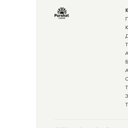
К
П
К
Д
Т
А
Б
А
Т
Э
Т