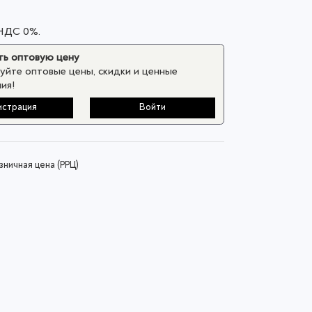
 НДС 0%.
ь оптовую цену
уйте оптовые цены, скидки и ценные
ия!
истрация
Войти
ничная цена (РРЦ)