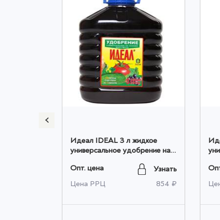
Идеал IDEAL 3 л жидкое
Иде
5 л -
универсальное удобрение на
уни
иогумус
основе биогумуса для овощей
осн
Опт. цена
Опт
Узнать
Узнать
и цветов оптом
и ц
500 ₽
Цена РРЦ
854 ₽
Це