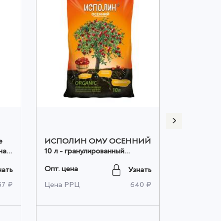
е
ИСПОЛИН ОМУ ОСЕННИЙ
ИСПОЛИ
на
10 л - гранулированный
5 л - гран
щей
биогумус оптом
биогумус 
Опт. цена
Опт. цена
нать
Узнать
57 ₽
Цена РРЦ
640 ₽
Цена РРЦ