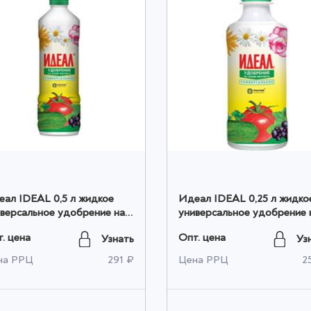
ал IDEAL 0,5 л жидкое
Идеал IDEAL 0,25 л жидко
версальное удобрение на
универсальное удобрение 
ове биогумуса для овощей
основе биогумуса для ово
. цена
Опт. цена
Узнать
Уз
ветов оптом
и цветов оптом
на РРЦ
291 ₽
Цена РРЦ
2