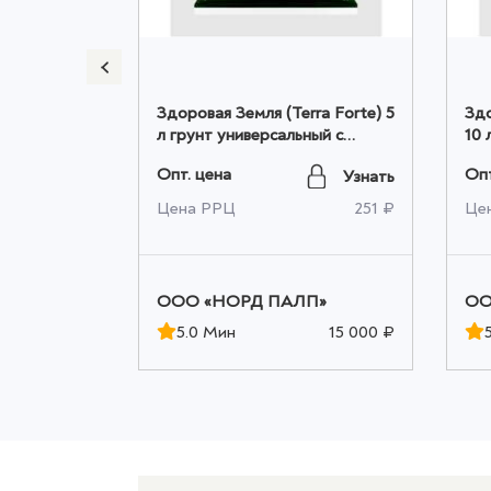
й 10 л
Здоровая Земля (Terra Forte) 5
Здо
ад Чудес
л грунт универсальный с
10 
перлитом оптом
пе
Опт. цена
Опт
Узнать
Узнать
385 ₽
Цена РРЦ
251 ₽
Це
П»
ООО «НОРД ПАЛП»
ОО
15 000 ₽
5.0 Мин
15 000 ₽