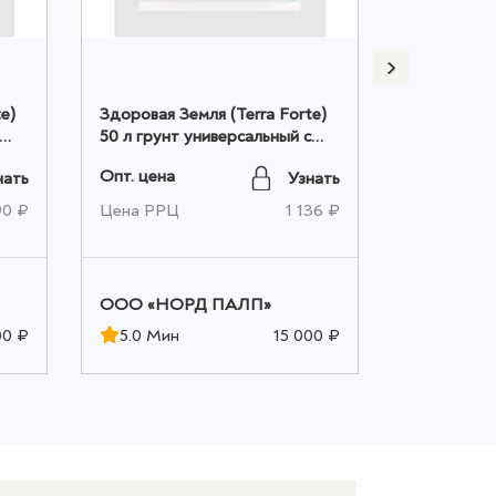
e)
Здоровая Земля (Terra Forte)
Грунт для
50 л грунт универсальный с
универсаль
перлитом оптом
Garden - 
Опт. цена
Опт. цена
нать
Узнать
90 ₽
Цена РРЦ
1 136 ₽
Цена РРЦ
ООО «НОРД ПАЛП»
ООО «НО
00 ₽
5.0 Мин
15 000 ₽
5.0 Мин