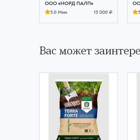
П»
ООО «НОРД ПАЛП»
ОО
15 000 ₽
5.0 Мин
15 000 ₽
Вас может заинтере