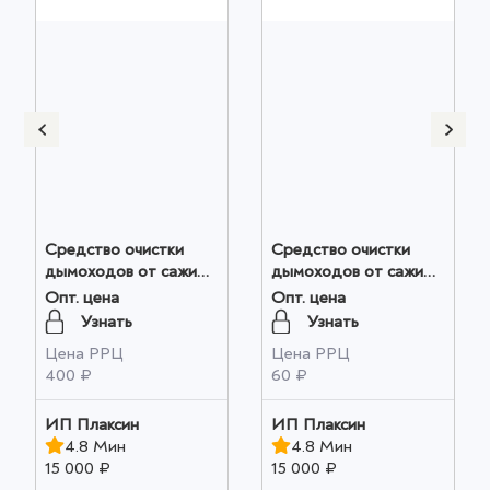
Средство очистки
Средство очистки
дымоходов от сажи
дымоходов от сажи
"Трубочист Экспресс"
"Трубочист Экспресс"
Опт. цена
Опт. цена
№ 5 оптом
№ 1 оптом
Узнать
Узнать
Цена РРЦ
Цена РРЦ
400 ₽
60 ₽
ИП Плаксин
ИП Плаксин
4.8 Мин
4.8 Мин
15 000 ₽
15 000 ₽