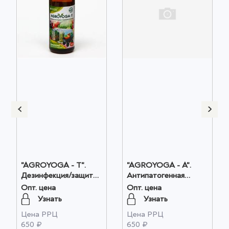
"AGROYOGA - T".
"AGROYOGA - A".
Дезинфекция/защита
Антипатогенная
от болезней растений
защита растений 300
Опт. цена
Опт. цена
300 мл. оптом
мл. оптом
Узнать
Узнать
Цена РРЦ
Цена РРЦ
650 ₽
650 ₽