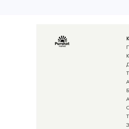
К
П
К
Д
Т
А
Б
А
Т
Э