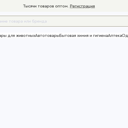
Тысячи товаров оптом.
Регистрация
ары для животных
Автотовары
Бытовая химия и гигиена
Аптека
Од
Товары для взрослых