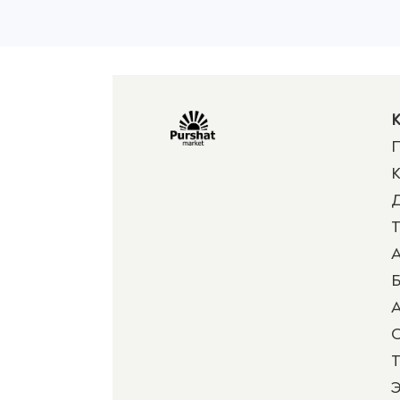
К
П
К
Д
Т
А
Б
А
Т
Э