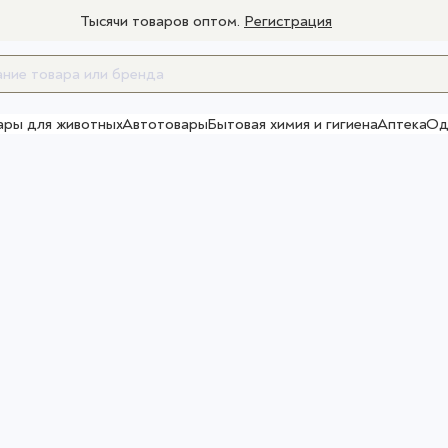
Тысячи товаров оптом.
Регистрация
ары для животных
Автотовары
Бытовая химия и гигиена
Аптека
Од
Товары для взрослых