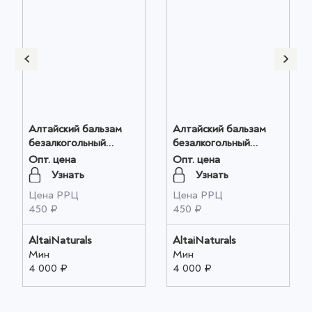
Алтайский бальзам
Алтайский бальзам
безалкогольный
безалкогольный
"Бальзамы Алтая"
"Бальзамы Алтая"
Опт. цена
Опт. цена
Здоровые суставы
Крепкий иммунитет
Узнать
Узнать
250мл оптом
250мл оптом
Цена РРЦ
Цена РРЦ
450 ₽
450 ₽
AltaiNaturals
AltaiNaturals
Мин
Мин
4 000 ₽
4 000 ₽