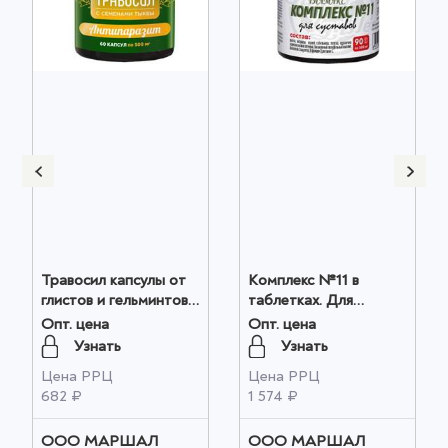
Травосил капсулы от
Комплекс №11 в
глистов и гельминтов,
таблетках. Для
с семенами тыквы, 60
суставов. антисептик-
Опт. цена
Опт. цена
капсул, 500мг оптом
стимулятор
Узнать
Узнать
Дорогова-2 и травы,
Цена РРЦ
Цена РРЦ
90 шт, 500 мг. Silver
682 ₽
1 574 ₽
Giller, курс на месяц.
оптом
ООО МАРШАЛ
ООО МАРШАЛ