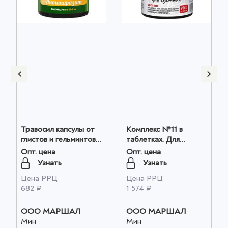
Травосил капсулы от
Комплекс №11 в
глистов и гельминтов,
таблетках. Для
с семенами тыквы, 60
суставов. антисептик-
Опт. цена
Опт. цена
капсул, 500мг оптом
стимулятор
Узнать
Узнать
Дорогова-2 и травы,
Цена РРЦ
Цена РРЦ
90 шт, 500 мг. Silver
682 ₽
1 574 ₽
Giller, курс на месяц.
оптом
ООО МАРШАЛ
ООО МАРШАЛ
Мин
Мин