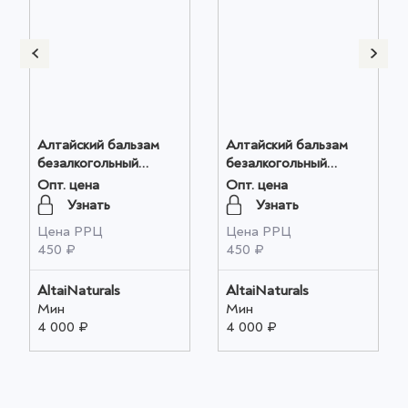
Алтайский бальзам
Алтайский бальзам
безалкогольный
безалкогольный
"Бальзамы Алтая"
"Бальзамы Алтая"
Опт. цена
Опт. цена
Здоровые суставы
Крепкий иммунитет
Узнать
Узнать
250мл оптом
250мл оптом
Цена РРЦ
Цена РРЦ
450 ₽
450 ₽
AltaiNaturals
AltaiNaturals
Мин
Мин
4 000 ₽
4 000 ₽