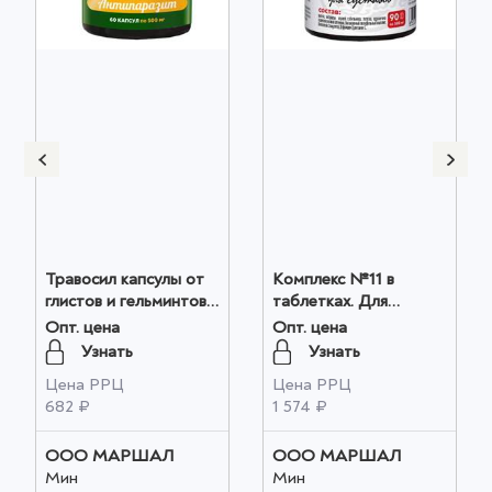
Травосил капсулы от
Комплекс №11 в
глистов и гельминтов,
таблетках. Для
с семенами тыквы, 60
суставов. антисептик-
Опт. цена
Опт. цена
капсул, 500мг оптом
стимулятор
Узнать
Узнать
Дорогова-2 и травы,
Цена РРЦ
Цена РРЦ
90 шт, 500 мг. Silver
682 ₽
1 574 ₽
Giller, курс на месяц.
оптом
ООО МАРШАЛ
ООО МАРШАЛ
Мин
Мин