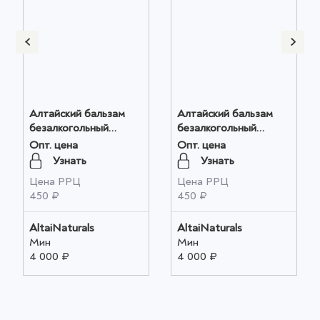
Алтайский бальзам
Алтайский бальзам
безалкогольный
безалкогольный
"Бальзамы Алтая"
"Бальзамы Алтая"
Опт. цена
Опт. цена
Здоровые суставы
Крепкий иммунитет
Узнать
Узнать
250мл оптом
250мл оптом
Цена РРЦ
Цена РРЦ
450 ₽
450 ₽
AltaiNaturals
AltaiNaturals
Мин
Мин
4 000 ₽
4 000 ₽