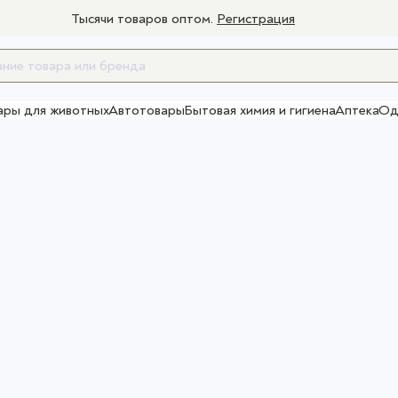
Тысячи товаров оптом.
Регистрация
ары для животных
Автотовары
Бытовая химия и гигиена
Аптека
Од
Товары для взрослых