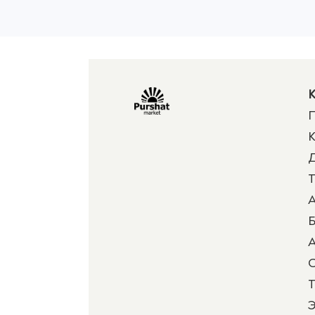
К
П
К
Д
Т
А
Б
А
Т
Э