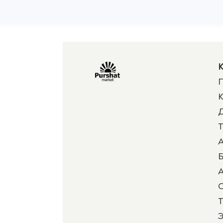
К
П
К
Д
Т
А
Б
А
Т
Э