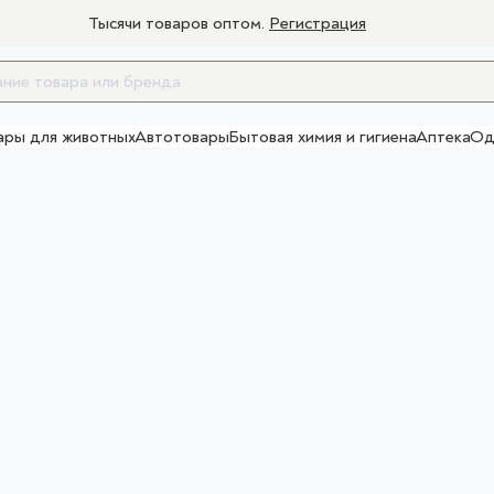
Тысячи товаров оптом.
Регистрация
ары для животных
Автотовары
Бытовая химия и гигиена
Аптека
Од
Товары для взрослых