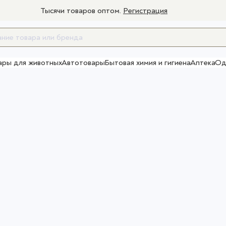
Тысячи товаров оптом.
Регистрация
ары для животных
Автотовары
Бытовая химия и гигиена
Аптека
Од
Товары для взрослых