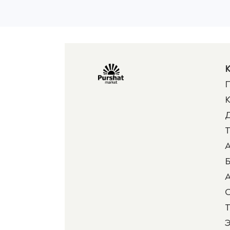
К
П
К
Д
Т
А
Б
А
Т
Э