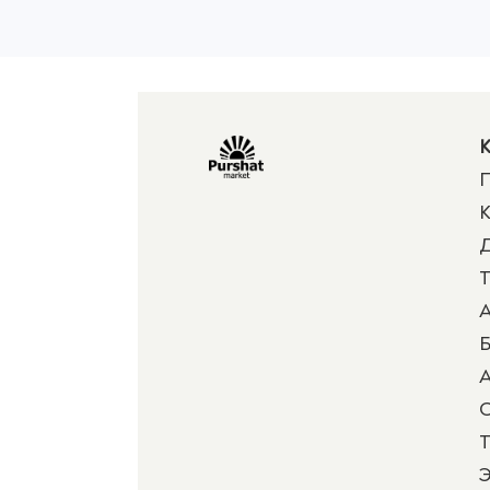
К
П
К
Д
Т
А
Б
А
Т
Э