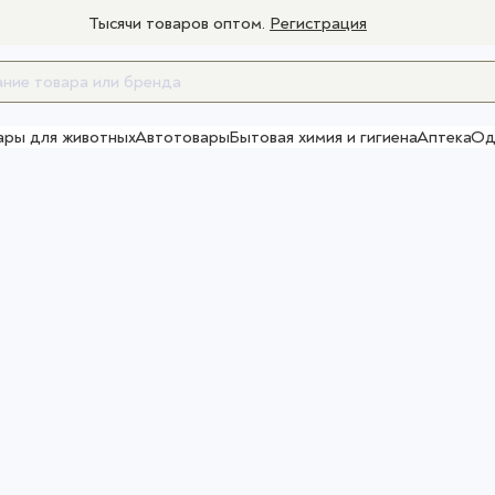
Тысячи товаров оптом.
Регистрация
ары для животных
Автотовары
Бытовая химия и гигиена
Аптека
Од
Товары для взрослых