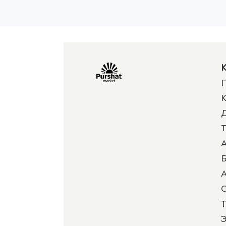
К
П
К
Д
Т
А
Б
А
Т
Э