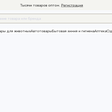
Тысячи товаров оптом.
Регистрация
ары для животных
Автотовары
Бытовая химия и гигиена
Аптека
Од
Товары для взрослых