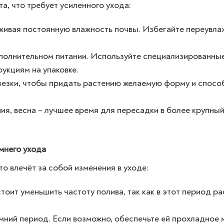
та, что требует усиленного ухода:
живая постоянную влажность почвы. Избегайте переувлаж
ополнительном питании. Используйте специализированны
укциям на упаковке.
резки, чтобы придать растению желаемую форму и спосо
ия, весна – лучшее время для пересадки в более крупны
имнего ухода
то влечёт за собой изменения в уходе:
оит уменьшить частоту полива, так как в этот период р
мний период. Если возможно, обеспечьте ей прохладное 