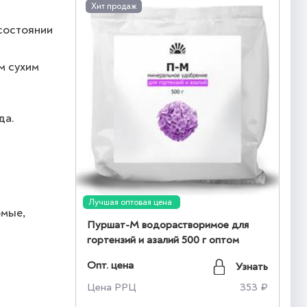
Хит продаж
 состоянии
м сухим
да.
Лучшая оптовая цена
омые,
Пуршат-М водорастворимое для
гортензий и азалий 500 г оптом
Опт. цена
Узнать
Цена РРЦ
353 ₽