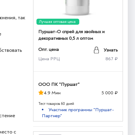
нения, так
Лучшая оптовая цена
Пуршат-О спрей для хвойных и
е
декоративных 0,5 л оптом
Опт. цена
бствовать
Узнать
Цена РРЦ
867 ₽
й
ООО ПК "Пуршат"
4.9 Мин
5 000 ₽
Тест товаров 60 дней
Участник программы "Пуршат-
астение
Партнер"
место с