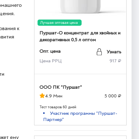
домашнего
щения.
Лучшая оптовая цена
ования к
Пуршат-О концентрат для хвойных и
звития
декоративных 0,5 л оптом
Опт. цена
Узнать
Цена РРЦ
917 ₽
ти
ООО ПК "Пуршат"
4.9 Мин
5 000 ₽
Тест товаров 60 дней
Участник программы "Пуршат-
Партнер"
ожет ему