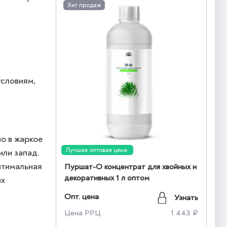
Хит продаж
условиям,
о в жаркое
Лучшая оптовая цена
или запад.
птимальная
Пуршат-О концентрат для хвойных и
декоративных 1 л оптом
их
Опт. цена
Узнать
Цена РРЦ
1 443 ₽