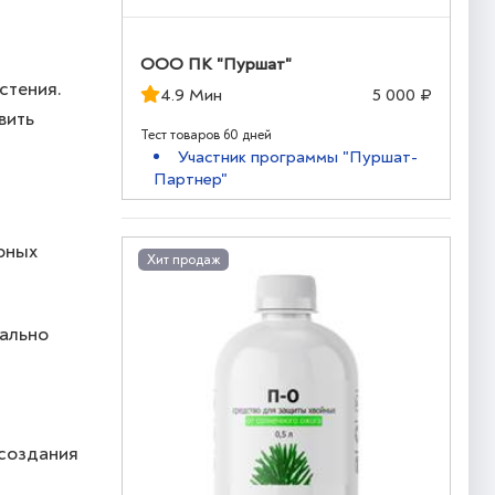
ООО ПК "Пуршат"
стения.
4.9 Мин
5 000 ₽
вить
Тест товаров 60 дней
Участник программы "Пуршат-
Партнер"
ярных
Хит продаж
еально
 создания