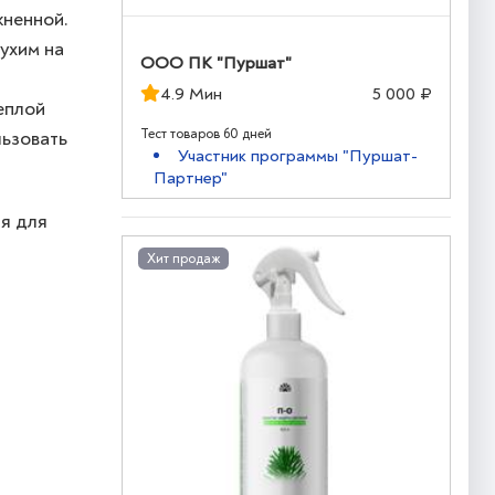
жненной.
сухим на
ООО ПК "Пуршат"
4.9 Мин
5 000 ₽
еплой
Тест товаров 60 дней
льзовать
Участник программы "Пуршат-
Партнер"
ия для
Хит продаж