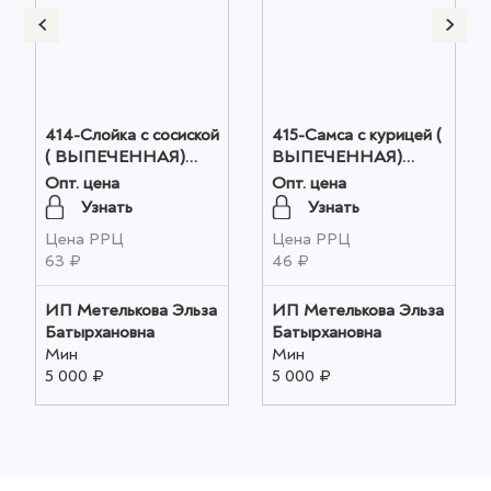
414-Слойка с сосиской
415-Самса с курицей (
( ВЫПЕЧЕННАЯ)
ВЫПЕЧЕННАЯ)
(28*0,104кг) оптом
(24*0,100кг) оптом
Опт. цена
Опт. цена
Узнать
Узнать
Цена РРЦ
Цена РРЦ
63 ₽
46 ₽
ИП Метелькова Эльза
ИП Метелькова Эльза
Батырхановна
Батырхановна
Мин
Мин
5 000 ₽
5 000 ₽