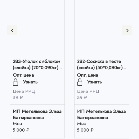
283-Уголок с яблоком
282-Сосиска в тесте
(слойка) (20*0,090кг)
(слойка) (50*0,080кг)
оптом
оптом
Опт. цена
Опт. цена
Узнать
Узнать
Цена РРЦ
Цена РРЦ
39 ₽
39 ₽
ИП Метелькова Эльза
ИП Метелькова Эльза
Батырхановна
Батырхановна
Мин
Мин
5 000 ₽
5 000 ₽