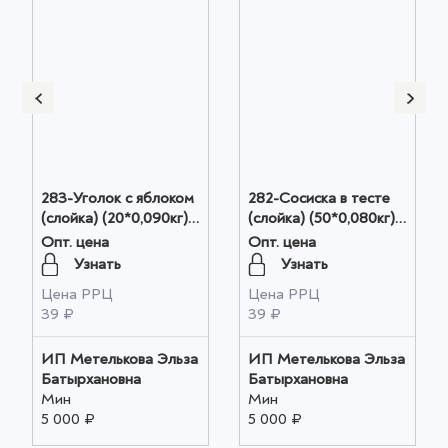
283-Уголок с яблоком
282-Сосиска в тесте
(слойка) (20*0,090кг)
(слойка) (50*0,080кг)
оптом
оптом
Опт. цена
Опт. цена
Узнать
Узнать
Цена РРЦ
Цена РРЦ
39 ₽
39 ₽
ИП Метелькова Эльза
ИП Метелькова Эльза
Батырхановна
Батырхановна
Мин
Мин
5 000 ₽
5 000 ₽