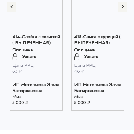
414-Слойка с сосиской
415-Самса с курицей (
( ВЫПЕЧЕННАЯ)
ВЫПЕЧЕННАЯ)
(28*0,104кг) оптом
(24*0,100кг) оптом
Опт. цена
Опт. цена
Узнать
Узнать
Цена РРЦ
Цена РРЦ
63 ₽
46 ₽
ИП Метелькова Эльза
ИП Метелькова Эльза
Батырхановна
Батырхановна
Мин
Мин
5 000 ₽
5 000 ₽