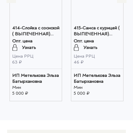
414-Слойка с сосиской
415-Самса с курицей (
( ВЫПЕЧЕННАЯ)
ВЫПЕЧЕННАЯ)
(28*0,104кг) оптом
(24*0,100кг) оптом
Опт. цена
Опт. цена
Узнать
Узнать
Цена РРЦ
Цена РРЦ
63 ₽
46 ₽
ИП Метелькова Эльза
ИП Метелькова Эльза
Батырхановна
Батырхановна
Мин
Мин
5 000 ₽
5 000 ₽