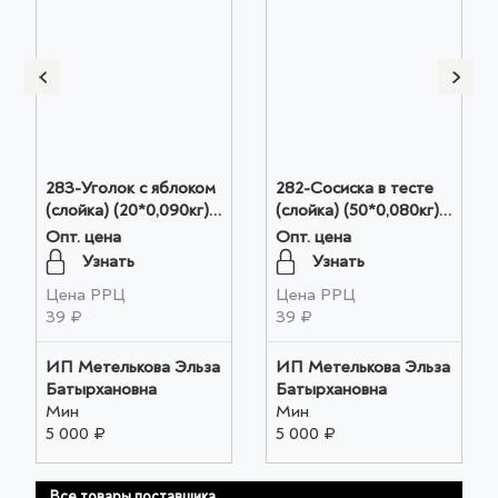
283-Уголок с яблоком
282-Сосиска в тесте
(слойка) (20*0,090кг)
(слойка) (50*0,080кг)
оптом
оптом
Опт. цена
Опт. цена
Узнать
Узнать
Цена РРЦ
Цена РРЦ
39 ₽
39 ₽
ИП Метелькова Эльза
ИП Метелькова Эльза
Батырхановна
Батырхановна
Мин
Мин
5 000 ₽
5 000 ₽
Все товары поставщика