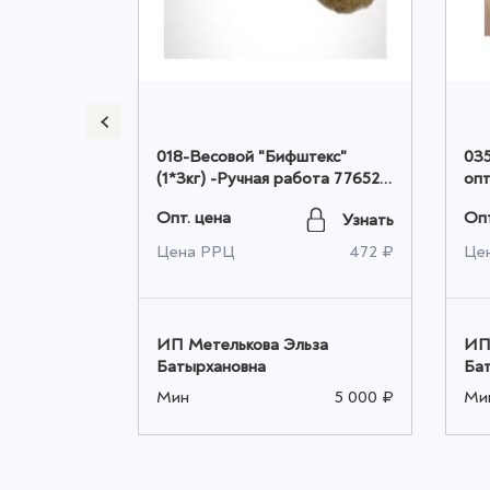
мени
018-Весовой "Бифштекс"
035
ины (1*4кг)
(1*3кг) -Ручная работа 776528
оп
оптом
Опт. цена
Опт
Узнать
Узнать
589 ₽
Цена РРЦ
472 ₽
Це
ьза
ИП Метелькова Эльза
ИП
Батырхановна
Ба
5 000 ₽
Мин
5 000 ₽
Ми