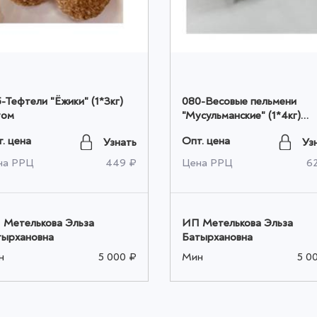
-Тефтели "Ёжики" (1*3кг)
080-Весовые пельмени
том
"Мусульманские" (1*4кг)
(говядина) оптом
. цена
Опт. цена
Узнать
Уз
на РРЦ
449 ₽
Цена РРЦ
6
 Метелькова Эльза
ИП Метелькова Эльза
тырхановна
Батырхановна
н
5 000 ₽
Мин
5 0