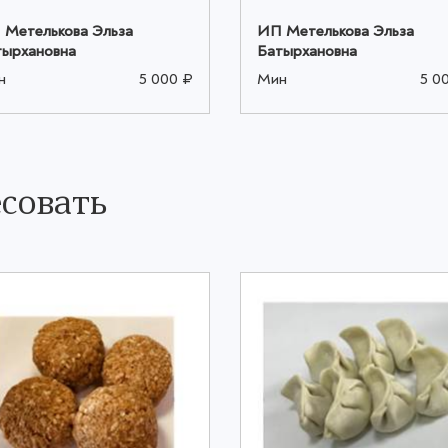
 Метелькова Эльза
ИП Метелькова Эльза
тырхановна
Батырхановна
н
5 000 ₽
Мин
5 0
совать