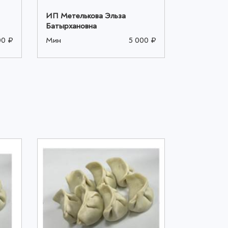
ИП Метелькова Эльза
ИП Метель
Батырхановна
Батырхано
00 ₽
Мин
5 000 ₽
Мин