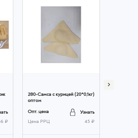
сик
280-Самса с курицей (20*0,1кг)
277-Курник
оптом
картофелем
Опт. цена
Опт. цена
нать
Узнать
36 ₽
Цена РРЦ
45 ₽
Цена РРЦ