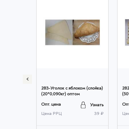
ртофелем и
283-Уголок с яблоком (слойка)
282
том
(20*0,090кг) оптом
(50
Опт. цена
Опт
Узнать
Узнать
372 ₽
Цена РРЦ
39 ₽
Це