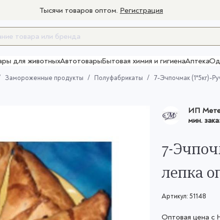
Тысячи товаров оптом.
Регистрация
ары для животных
Автотовары
Бытовая химия и гигиена
Аптека
Од
Товары для взрослых
Замороженные продукты
Полуфабрикаты
7-Эчпочмак (1*5кг)-Ру
ИП Метел
мин. зака
7-Эчпоч
лепка о
Артикул:
51148
Оптовая цена с