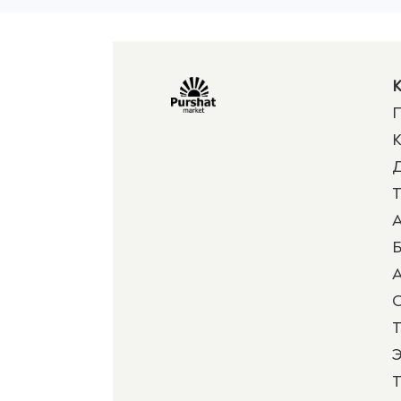
К
П
К
Д
Т
А
Б
А
Т
Э
Т