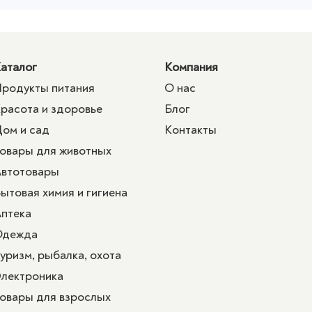
аталог
Компания
родукты питания
О нас
расота и здоровье
Блог
ом и сад
Контакты
овары для животных
втотовары
ытовая химия и гигиена
птека
Одежда
уризм, рыбалка, охота
лектроника
овары для взрослых