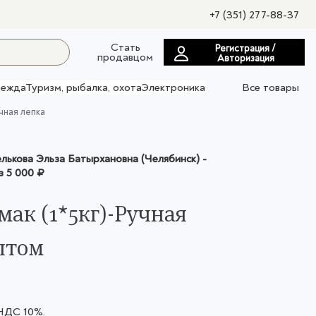
+7 (351) 277-88-37
Стать
Регистрация /
продавцом
Авторизация
ежда
Туризм, рыбалка, охота
Электроника
Все товары
чная лепка
ькова Эльза Батырхановна (Челябинск)
-
з
5 000 ₽
мак (1*5кг)-Ручная
птом
 НДС 10%.