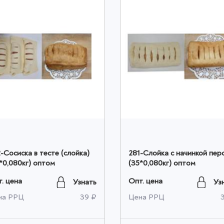
-Сосиска в тесте (слойка)
281-Слойка с начинкой пер
*0,080кг) оптом
(35*0,080кг) оптом
. цена
Опт. цена
Узнать
Уз
на РРЦ
39 ₽
Цена РРЦ