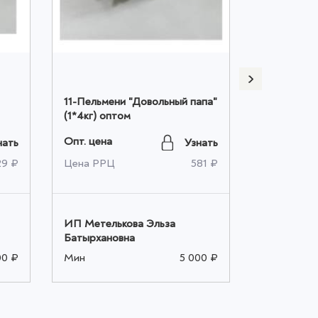
11-Пельмени "Довольный папа"
118-Весов
(1*4кг) оптом
"Метелица"
Опт. цена
Опт. цена
нать
Узнать
29 ₽
Цена РРЦ
581 ₽
Цена РРЦ
ИП Метелькова Эльза
ИП Метель
Батырхановна
Батырхано
00 ₽
Мин
5 000 ₽
Мин