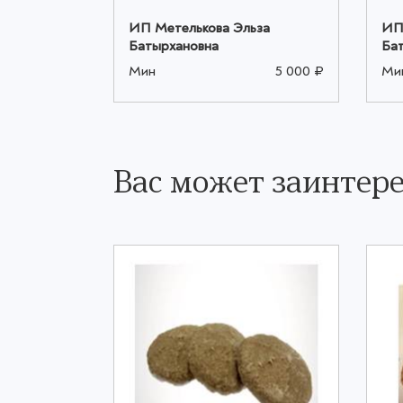
ьза
ИП Метелькова Эльза
ИП
Батырхановна
Ба
5 000 ₽
Мин
5 000 ₽
Ми
Вас может заинтере