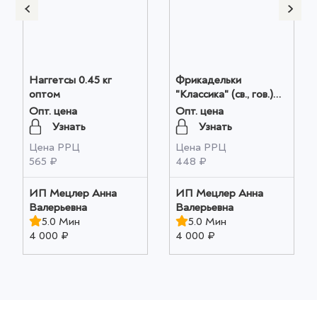
Наггетсы 0.45 кг
Фрикадельки
оптом
"Классика" (св., гов.)
0.45 кг оптом
Опт. цена
Опт. цена
Узнать
Узнать
Цена РРЦ
Цена РРЦ
565 ₽
448 ₽
ИП Мецлер Анна
ИП Мецлер Анна
Валерьевна
Валерьевна
5.0 Мин
5.0 Мин
4 000 ₽
4 000 ₽