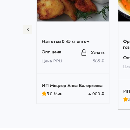
ука 0.4 кг
Наггетсы 0.45 кг оптом
Фри
гов
Опт. цена
Узнать
Опт
Узнать
Цена РРЦ
565 ₽
545 ₽
Це
ИП Мецлер Анна Валерьевна
алерьевна
ИП
5.0 Мин
4 000 ₽
4 000 ₽