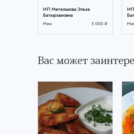
ьза
ИП Метелькова Эльза
ИП
Батырхановна
Ба
5 000 ₽
Мин
5 000 ₽
Ми
Вас может заинтере