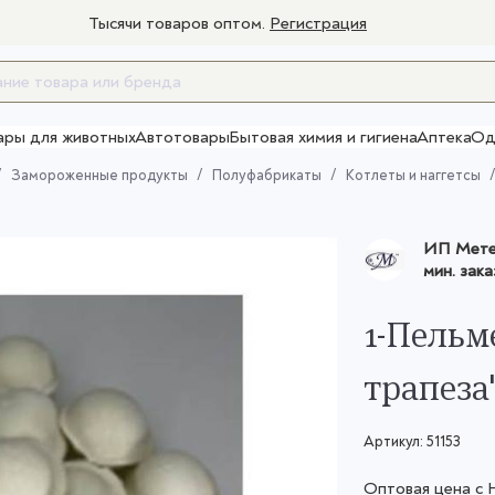
Тысячи товаров оптом.
Регистрация
ары для животных
Автотовары
Бытовая химия и гигиена
Аптека
Од
Товары для взрослых
Замороженные продукты
Полуфабрикаты
Котлеты и наггетсы
ИП Метел
мин. зака
1-Пельм
трапеза"
Артикул:
51153
Оптовая цена с