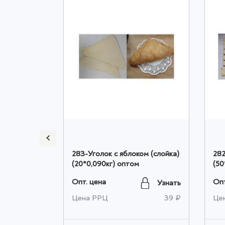
ртофелем и
283-Уголок с яблоком (слойка)
282
том
(20*0,090кг) оптом
(50
Опт. цена
Опт
Узнать
Узнать
372 ₽
Цена РРЦ
39 ₽
Це