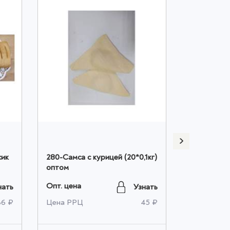
сик
280-Самса с курицей (20*0,1кг)
277-Курник
оптом
картофелем
Опт. цена
Опт. цена
нать
Узнать
36 ₽
Цена РРЦ
45 ₽
Цена РРЦ