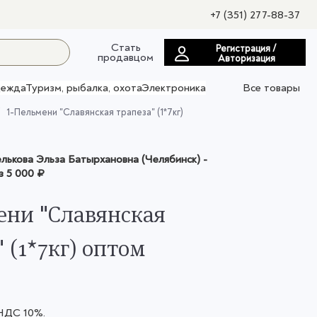
+7 (351) 277-88-37
Стать
Регистрация /
продавцом
Авторизация
ежда
Туризм, рыбалка, охота
Электроника
Все товары
1-Пельмени "Славянская трапеза" (1*7кг)
ькова Эльза Батырхановна (Челябинск)
-
з
5 000 ₽
ени "Славянская
 (1*7кг) оптом
 НДС 10%.