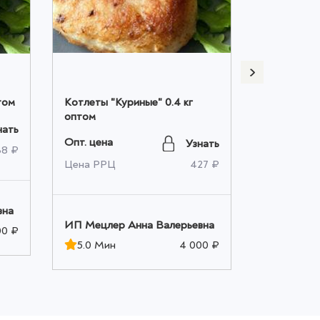
том
Котлеты "Куриные" 0.4 кг
Котлеты "
оптом
говядина) 
нать
Опт. цена
Опт. цена
Узнать
38 ₽
Цена РРЦ
427 ₽
Цена РРЦ
вна
ИП Мецлер Анна Валерьевна
ИП Мецлер
00 ₽
5.0 Мин
4 000 ₽
5.0 Мин