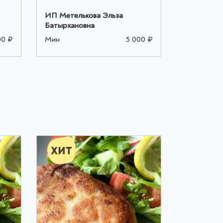
ИП Метелькова Эльза
ИП Метель
Батырхановна
Батырхано
00 ₽
Мин
5 000 ₽
Мин