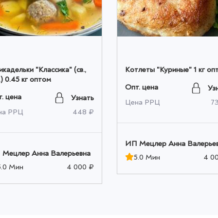
кадельки "Классика" (св.,
Котлеты "Куриные" 1 кг оп
.) 0.45 кг оптом
Опт. цена
Уз
. цена
Узнать
Цена РРЦ
7
на РРЦ
448 ₽
ИП Мецлер Анна Валерье
 Мецлер Анна Валерьевна
5.0 Мин
4 0
5.0 Мин
4 000 ₽