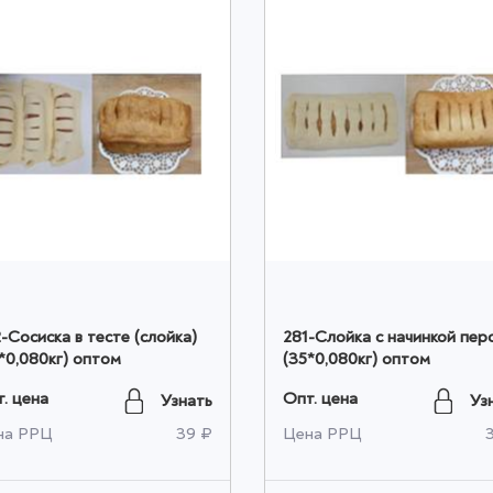
-Сосиска в тесте (слойка)
281-Слойка с начинкой пер
*0,080кг) оптом
(35*0,080кг) оптом
. цена
Опт. цена
Узнать
Уз
на РРЦ
39 ₽
Цена РРЦ