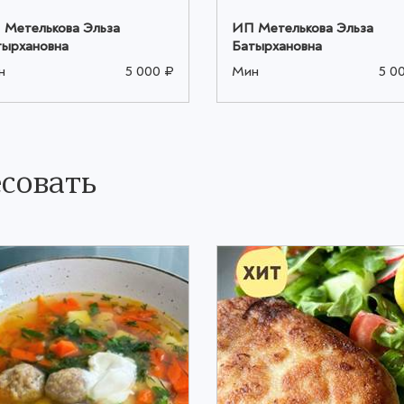
 Метелькова Эльза
ИП Метелькова Эльза
тырхановна
Батырхановна
н
5 000 ₽
Мин
5 0
совать