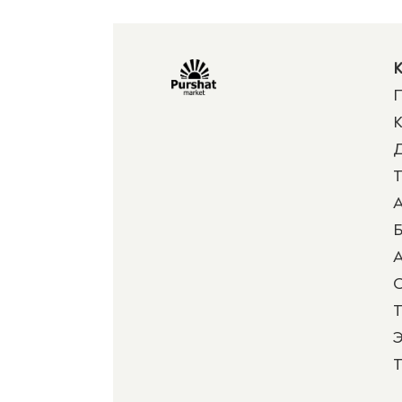
К
П
К
Д
Т
А
Б
А
Т
Э
Т