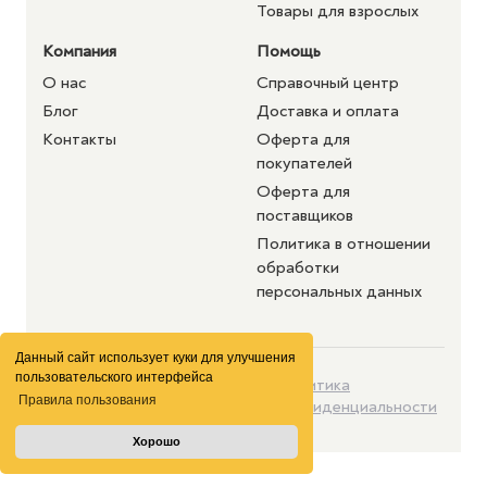
Товары для взрослых
Компания
Помощь
О нас
Справочный центр
Блог
Доставка и оплата
Контакты
Оферта для
покупателей
Оферта для
поставщиков
Политика в отношении
обработки
персональных данных
Данный сайт использует куки для улучшения
пользовательского интерфейса
©2026 purshat.market. Все
Политика
Правила пользования
права защищены
конфиденциальности
Хорошо