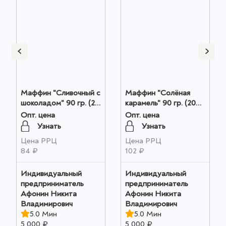
Маффин "Сливочный с
Маффин "Солёная
шоколадом" 90 гр. (20
карамель" 90 гр. (20
шт. в коробке) оптом
шт. в коробке) оптом
Опт. цена
Опт. цена
Узнать
Узнать
Цена РРЦ
Цена РРЦ
84 ₽
102 ₽
Индивидуальный
Индивидуальный
предприниматель
предприниматель
Афонин Никита
Афонин Никита
Владимирович
Владимирович
5.0 Мин
5.0 Мин
5 000 ₽
5 000 ₽