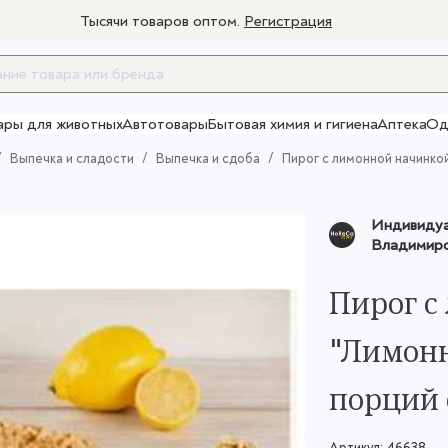
Тысячи товаров оптом.
Регистрация
ары для животных
Автотовары
Бытовая химия и гигиена
Аптека
Од
Товары для взрослых
Выпечка и сладости
Выпечка и сдоба
Пирог с лимонной начинкой 
Индивидуа
Владимиро
Пирог с
"Лимонны
порций
Артикул:
46638