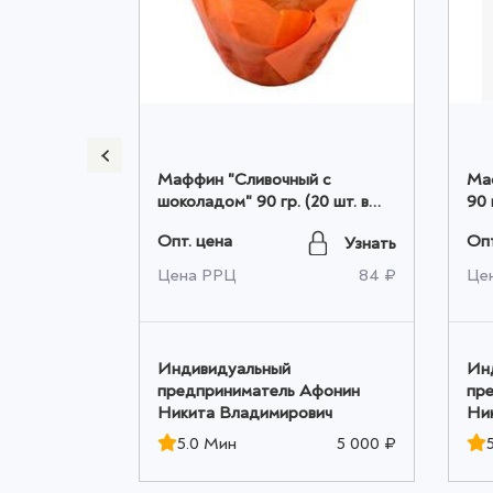
кейк
Маффин "Сливочный с
Ма
 0,110 к
шоколадом" 90 гр. (20 шт. в
90 
коробке) оптом
Опт. цена
Опт
Узнать
Узнать
173 ₽
Цена РРЦ
84 ₽
Це
Индивидуальный
Ин
Афонин
предприниматель Афонин
пр
вич
Никита Владимирович
Ни
5 000 ₽
5.0 Мин
5 000 ₽