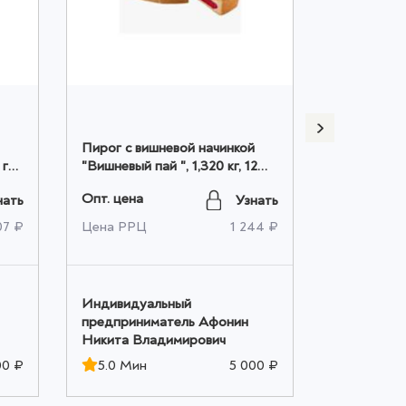
Пирог с вишневой начинкой
Пирог сыр
гр.
"Вишневый пай ", 1,320 кг, 12
и Шоколад"
порций оптом
Опт. цена
Опт. цена
нать
Узнать
07 ₽
Цена РРЦ
1 244 ₽
Цена РРЦ
Индивидуальный
Индивиду
предприниматель Афонин
предприни
Никита Владимирович
Никита Вл
00 ₽
5.0 Мин
5 000 ₽
5.0 Мин