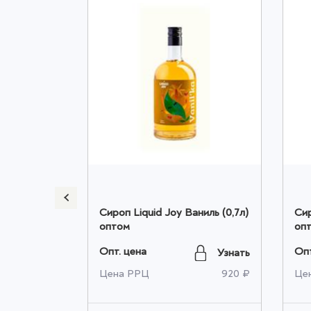
Калина-
Сироп Liquid Joy Ваниль (0,7л)
Сир
м
оптом
оп
Опт. цена
Опт
Узнать
Узнать
840 ₽
Цена РРЦ
920 ₽
Це