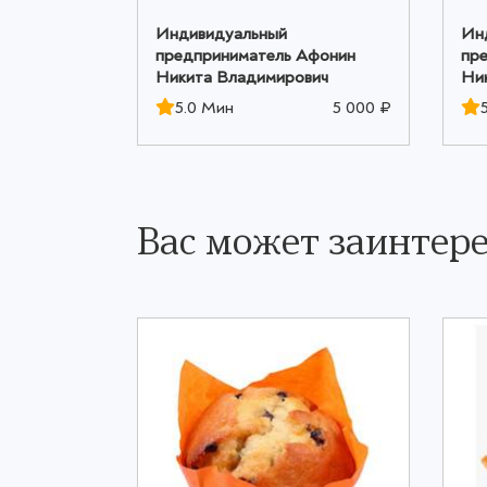
Индивидуальный
Ин
Афонин
предприниматель Афонин
пр
вич
Никита Владимирович
Ни
5 000 ₽
5.0 Мин
5 000 ₽
Вас может заинтере