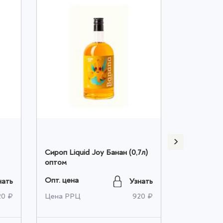
Сироп Liquid Joy Банан (0,7л)
Сироп Liqu
оптом
(0,7л) опт
Опт. цена
Опт. цена
нать
Узнать
20 ₽
Цена РРЦ
920 ₽
Цена РРЦ