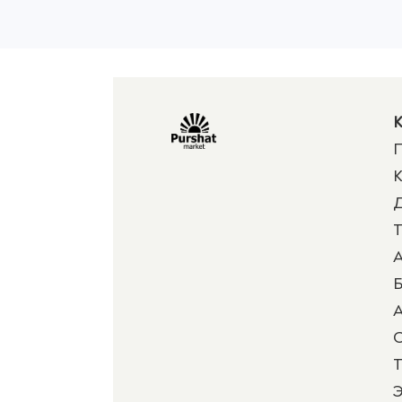
К
П
К
Д
Т
А
Б
А
Т
Э