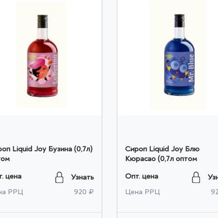
оп Liquid Joy Бузина (0,7л)
Сироп Liquid Joy Блю
том
Кюрасао (0,7л оптом
. цена
Опт. цена
Узнать
Уз
на РРЦ
920 ₽
Цена РРЦ
9