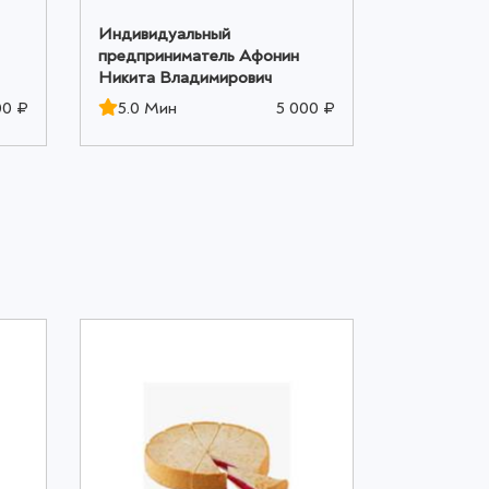
Индивидуальный
Индивиду
предприниматель Афонин
предприни
Никита Владимирович
Никита Вл
00 ₽
5.0 Мин
5 000 ₽
5.0 Мин