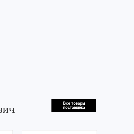
Все товары
вич
поставщика