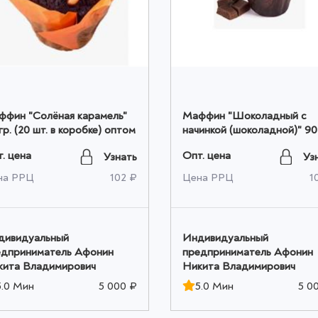
ффин "Солёная карамель"
Маффин "Шоколадный с
гр. (20 шт. в коробке) оптом
начинкой (шоколадной)" 90 
(20 шт. в коробке) оптом
. цена
Опт. цена
Узнать
Уз
на РРЦ
102 ₽
Цена РРЦ
1
дивидуальный
Индивидуальный
едприниматель Афонин
предприниматель Афонин
кита Владимирович
Никита Владимирович
5.0 Мин
5 000 ₽
5.0 Мин
5 0