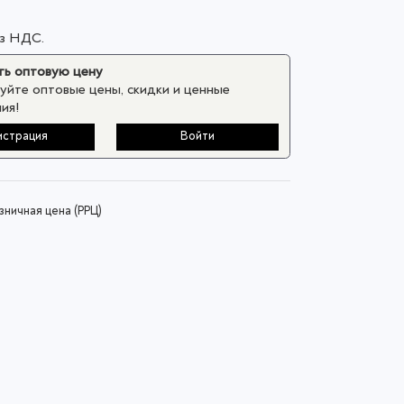
ез НДС.
ь оптовую цену
уйте оптовые цены, скидки и ценные
ия!
истрация
Войти
ничная цена (РРЦ)